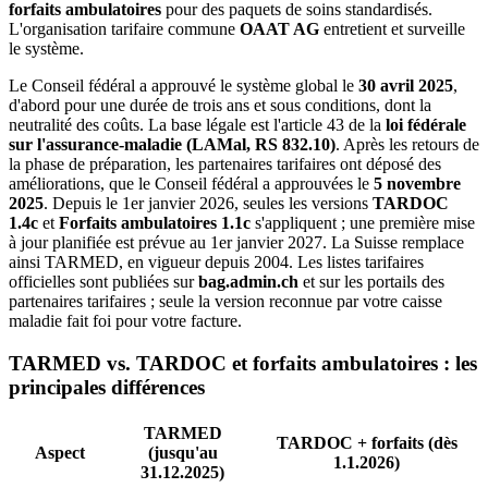
forfaits ambulatoires
pour des paquets de soins standardisés.
L'organisation tarifaire commune
OAAT AG
entretient et surveille
le système.
Le Conseil fédéral a approuvé le système global le
30 avril 2025
,
d'abord pour une durée de trois ans et sous conditions, dont la
neutralité des coûts. La base légale est l'article 43 de la
loi fédérale
sur l'assurance-maladie (LAMal, RS 832.10)
. Après les retours de
la phase de préparation, les partenaires tarifaires ont déposé des
améliorations, que le Conseil fédéral a approuvées le
5 novembre
2025
. Depuis le 1er janvier 2026, seules les versions
TARDOC
1.4c
et
Forfaits ambulatoires 1.1c
s'appliquent ; une première mise
à jour planifiée est prévue au 1er janvier 2027. La Suisse remplace
ainsi TARMED, en vigueur depuis 2004. Les listes tarifaires
officielles sont publiées sur
bag.admin.ch
et sur les portails des
partenaires tarifaires ; seule la version reconnue par votre caisse
maladie fait foi pour votre facture.
TARMED vs. TARDOC et forfaits ambulatoires : les
principales différences
TARMED
TARDOC + forfaits (dès
Aspect
(jusqu'au
1.1.2026)
31.12.2025)