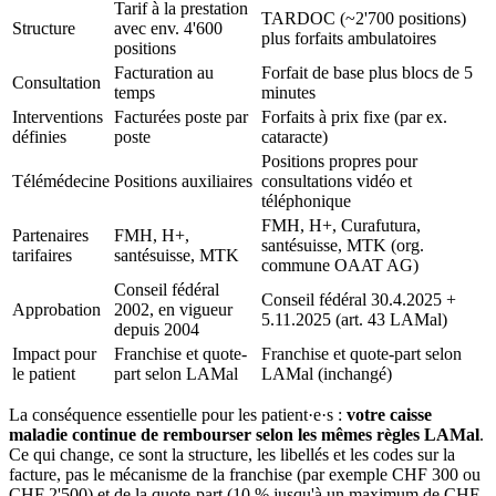
Tarif à la prestation
TARDOC (~2'700 positions)
Structure
avec env. 4'600
plus forfaits ambulatoires
positions
Facturation au
Forfait de base plus blocs de 5
Consultation
temps
minutes
Interventions
Facturées poste par
Forfaits à prix fixe (par ex.
définies
poste
cataracte)
Positions propres pour
Télémédecine
Positions auxiliaires
consultations vidéo et
téléphonique
FMH, H+, Curafutura,
Partenaires
FMH, H+,
santésuisse, MTK (org.
tarifaires
santésuisse, MTK
commune OAAT AG)
Conseil fédéral
Conseil fédéral 30.4.2025 +
Approbation
2002, en vigueur
5.11.2025 (art. 43 LAMal)
depuis 2004
Impact pour
Franchise et quote-
Franchise et quote-part selon
le patient
part selon LAMal
LAMal (inchangé)
La conséquence essentielle pour les patient·e·s :
votre caisse
maladie continue de rembourser selon les mêmes règles LAMal
.
Ce qui change, ce sont la structure, les libellés et les codes sur la
facture, pas le mécanisme de la franchise (par exemple CHF 300 ou
CHF 2'500) et de la quote-part (10 % jusqu'à un maximum de CHF