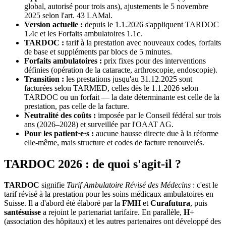
global, autorisé pour trois ans), ajustements le 5 novembre
2025 selon l'art. 43 LAMal.
Version actuelle :
depuis le 1.1.2026 s'appliquent TARDOC
1.4c et les Forfaits ambulatoires 1.1c.
TARDOC :
tarif à la prestation avec nouveaux codes, forfaits
de base et suppléments par blocs de 5 minutes.
Forfaits ambulatoires :
prix fixes pour des interventions
définies (opération de la cataracte, arthroscopie, endoscopie).
Transition :
les prestations jusqu'au 31.12.2025 sont
facturées selon TARMED, celles dès le 1.1.2026 selon
TARDOC ou un forfait — la date déterminante est celle de la
prestation, pas celle de la facture.
Neutralité des coûts :
imposée par le Conseil fédéral sur trois
ans (2026–2028) et surveillée par l'OAAT AG.
Pour les patient·e·s :
aucune hausse directe due à la réforme
elle-même, mais structure et codes de facture renouvelés.
TARDOC 2026 : de quoi s'agit-il ?
TARDOC
signifie
Tarif Ambulatoire Révisé des Médecins
: c'est le
tarif révisé à la prestation pour les soins médicaux ambulatoires en
Suisse. Il a d'abord été élaboré par la
FMH
et
Curafutura
, puis
santésuisse
a rejoint le partenariat tarifaire. En parallèle,
H+
(association des hôpitaux) et les autres partenaires ont développé des