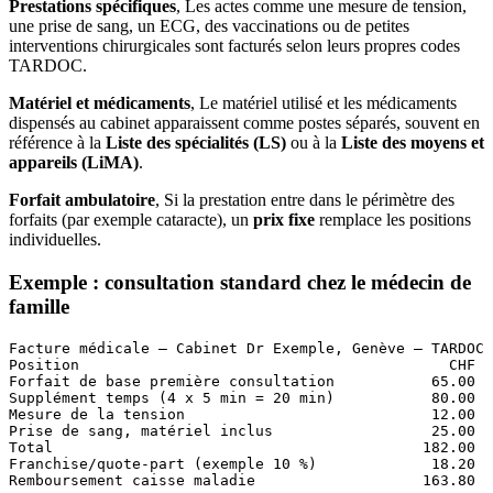
Prestations spécifiques
, Les actes comme une mesure de tension,
une prise de sang, un ECG, des vaccinations ou de petites
interventions chirurgicales sont facturés selon leurs propres codes
TARDOC.
Matériel et médicaments
, Le matériel utilisé et les médicaments
dispensés au cabinet apparaissent comme postes séparés, souvent en
référence à la
Liste des spécialités (LS)
ou à la
Liste des moyens et
appareils (LiMA)
.
Forfait ambulatoire
, Si la prestation entre dans le périmètre des
forfaits (par exemple cataracte), un
prix fixe
remplace les positions
individuelles.
Exemple : consultation standard chez le médecin de
famille
Facture médicale — Cabinet Dr Exemple, Genève — TARDOC 
Position                                          CHF

Forfait de base première consultation           65.00

Supplément temps (4 x 5 min = 20 min)           80.00

Mesure de la tension                            12.00

Prise de sang, matériel inclus                  25.00

Total                                          182.00

Franchise/quote-part (exemple 10 %)             18.20
