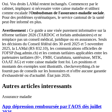
Oui. Vos droits LAMal restent inchangés. Commencez par le
cabinet, impliquez si nécessaire votre caisse maladie et utilisez
comme escalade l'
Ombudsman de l'assurance-maladie sociale
.
Pour des problèmes systématiques, le service cantonal de la santé
peut être informé en plus.
Avertissement :
Ce guide a une visée purement informative sur la
réforme tarifaire 2026 (TARDOC et forfaits ambulatoires) et ne
remplace pas un conseil médical, juridique ou en assurances. Seuls
les décisions du Conseil fédéral des 30 avril 2025 et 5 novembre
2025, la LAMal (RS 832.10), les communications officielles de
l'OFSP (bag.admin.ch) et les contrats tarifaires applicables entre les
partenaires tarifaires (H+, FMH, Curafutura, santésuisse, MTK,
OAAT AG) et votre caisse maladie font foi. Les positions et
montants des exemples sont illustratifs. checkeverything.ch ne
fournit pas de conseils sur les honoraires et n'offre aucune garantie
d'exhaustivité ou d'actualité. État juin 2026.
Autres articles interessants
Assurance maladie
App dépression remboursée par l'AOS dès juillet
2026