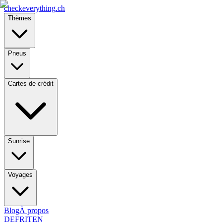
checkeverything
.ch
Thèmes
Pneus
Cartes de crédit
Sunrise
Voyages
Blog
À propos
DE
FR
IT
EN