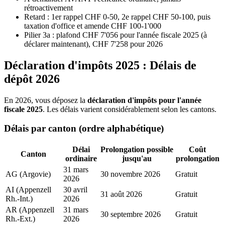
rétroactivement
Retard : 1er rappel CHF 0-50, 2e rappel CHF 50-100, puis
taxation d'office et amende CHF 100-1'000
Pilier 3a : plafond CHF 7'056 pour l'année fiscale 2025 (à
déclarer maintenant), CHF 7'258 pour 2026
Déclaration d'impôts 2025 : Délais de
dépôt 2026
En 2026, vous déposez la
déclaration d'impôts pour l'année
fiscale 2025
. Les délais varient considérablement selon les cantons.
Délais par canton (ordre alphabétique)
Délai
Prolongation possible
Coût
Canton
ordinaire
jusqu'au
prolongation
31 mars
AG (Argovie)
30 novembre 2026
Gratuit
2026
AI (Appenzell
30 avril
31 août 2026
Gratuit
Rh.-Int.)
2026
AR (Appenzell
31 mars
30 septembre 2026
Gratuit
Rh.-Ext.)
2026