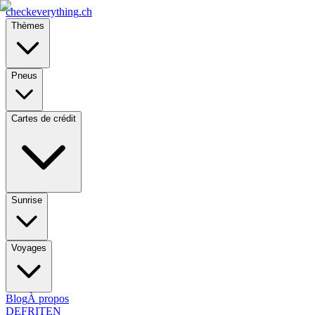
checkeverything
.ch
Thèmes
Pneus
Cartes de crédit
Sunrise
Voyages
Blog
À propos
DE
FR
IT
EN