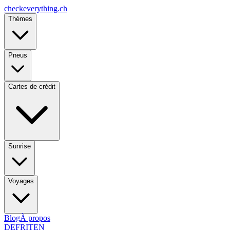
checkeverything
.ch
Thèmes
Pneus
Cartes de crédit
Sunrise
Voyages
Blog
À propos
DE
FR
IT
EN