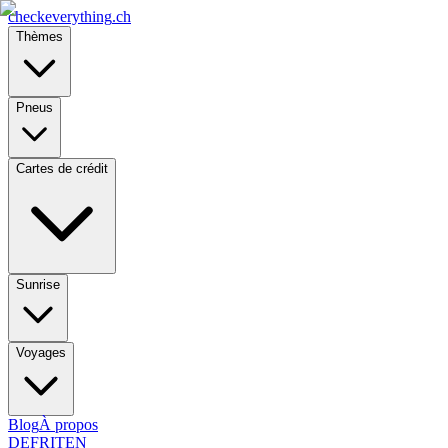
checkeverything
.ch
Thèmes
Pneus
Cartes de crédit
Sunrise
Voyages
Blog
À propos
DE
FR
IT
EN