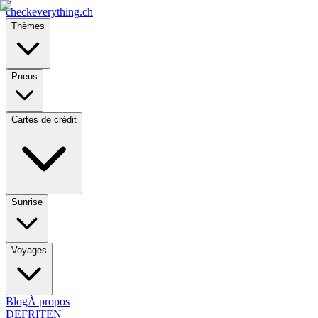
checkeverything
.ch
Thèmes
Pneus
Cartes de crédit
Sunrise
Voyages
Blog
À propos
DE
FR
IT
EN