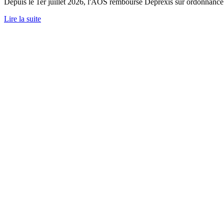
Depuis le 1er juillet 2026, l'AOS rembourse Deprexis sur ordonnance.
Lire la suite