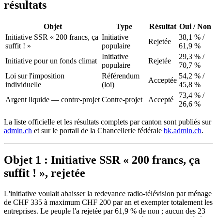
résultats
Objet
Type
Résultat
Oui / Non
Initiative SSR « 200 francs, ça
Initiative
38,1 % /
Rejetée
suffit ! »
populaire
61,9 %
Initiative
29,3 % /
Initiative pour un fonds climat
Rejetée
populaire
70,7 %
Loi sur l'imposition
Référendum
54,2 % /
Acceptée
individuelle
(loi)
45,8 %
73,4 % /
Argent liquide — contre-projet
Contre-projet
Accepté
26,6 %
La liste officielle et les résultats complets par canton sont publiés sur
admin.ch
et sur le portail de la Chancellerie fédérale
bk.admin.ch
.
Objet 1 : Initiative SSR « 200 francs, ça
suffit ! », rejetée
L'initiative voulait abaisser la redevance radio-télévision par ménage
de CHF 335 à maximum CHF 200 par an et exempter totalement les
entreprises. Le peuple l'a rejetée par 61,9 % de non ; aucun des 23