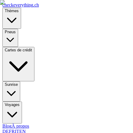
checkeverything
.ch
Thèmes
Pneus
Cartes de crédit
Sunrise
Voyages
Blog
À propos
DE
FR
IT
EN