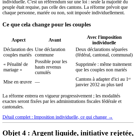
individuelle. C'est un référendum sur une loi : seule la majorité du
peuple était requise, pas celle des cantons. La réforme prévoit que
chaque personne, mariée ou non, soit imposée individuellement.
Ce que cela change pour les couples
Avec l'imposition
Aspect
Avant
individuelle
Déclaration des
Une déclaration
Deux déclarations séparées
couples mariés
commune
(fédéral, cantonal, communal)
Possible pour les
« Pénalité de
Supprimée : même traitement
hauts revenus
mariage »
que les couples non mariés
cumulés
Cantons à adapter d'ici au 1ᵉʳ
Mise en œuvre
—
janvier 2032 au plus tard
La réforme entrera en vigueur progressivement ; les modalités
exactes seront fixées par les administrations fiscales fédérale et
cantonales.
Détail complet : Imposition individuelle, ce qui change →
Objet 4 : Argent liquide, initiative rejetée,