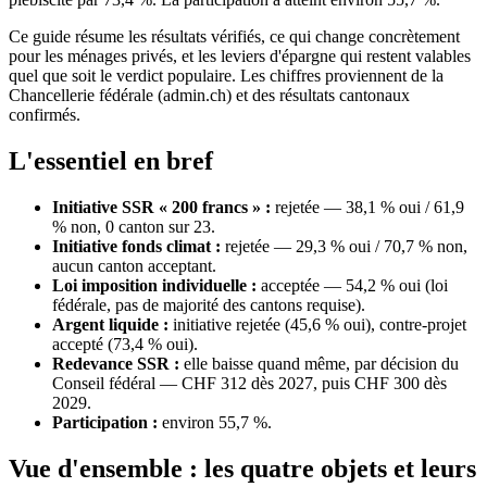
Ce guide résume les résultats vérifiés, ce qui change concrètement
pour les ménages privés, et les leviers d'épargne qui restent valables
quel que soit le verdict populaire. Les chiffres proviennent de la
Chancellerie fédérale (admin.ch) et des résultats cantonaux
confirmés.
L'essentiel en bref
Initiative SSR « 200 francs » :
rejetée — 38,1 % oui / 61,9
% non, 0 canton sur 23.
Initiative fonds climat :
rejetée — 29,3 % oui / 70,7 % non,
aucun canton acceptant.
Loi imposition individuelle :
acceptée — 54,2 % oui (loi
fédérale, pas de majorité des cantons requise).
Argent liquide :
initiative rejetée (45,6 % oui), contre-projet
accepté (73,4 % oui).
Redevance SSR :
elle baisse quand même, par décision du
Conseil fédéral — CHF 312 dès 2027, puis CHF 300 dès
2029.
Participation :
environ 55,7 %.
Vue d'ensemble : les quatre objets et leurs