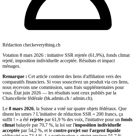
Rédaction checkeverything.ch
Votation 8 mars 2026 : initiative SSR rejetée (61,9%), fonds climat
rejeté, imposition individuelle acceptée. Résultats et impact
ménages.
Remarque :
Cet article contient des liens d'affiliation vers des
comparatifs financiers. Si vous souscrivez un produit via ces liens,
nous recevons une commission, sans frais supplémentaires pour
vous. État juin 2026 — les résultats sont ceux publiés par la
Chancellerie fédérale (bk.admin.ch / admin.ch).
Le
8 mars 2026
, la Suisse a voté sur quatre objets fédéraux. Que
disent les urnes ? L'initiative de réduction SSR « 200 francs, ça
suffit ! » a été
rejetée
par 61,9 % des voix, l'initiative pour un
fonds
climat
balayée par 70,7 %, la loi sur l'
imposition individuelle
acceptée
par 54,2 %, et le
contre-projet sur l'argent liquide
plébiscité par 73,4 %. La participation a atteint environ 55,7 %.