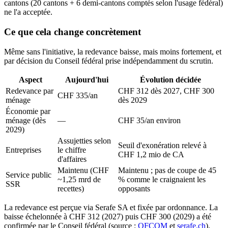
cantons (20 cantons + 6 demi-cantons comptés selon l'usage fédéral)
ne l'a acceptée.
Ce que cela change concrètement
Même sans l'initiative, la redevance baisse, mais moins fortement, et
par décision du Conseil fédéral prise indépendamment du scrutin.
Aspect
Aujourd'hui
Évolution décidée
Redevance par
CHF 312 dès 2027, CHF 300
CHF 335/an
ménage
dès 2029
Économie par
ménage (dès
—
CHF 35/an environ
2029)
Assujetties selon
Seuil d'exonération relevé à
Entreprises
le chiffre
CHF 1,2 mio de CA
d'affaires
Maintenu (CHF
Maintenu ; pas de coupe de 45
Service public
~1,25 mrd de
% comme le craignaient les
SSR
recettes)
opposants
La redevance est perçue via Serafe SA et fixée par ordonnance. La
baisse échelonnée à CHF 312 (2027) puis CHF 300 (2029) a été
confirmée par le Conseil fédéral (source :
OFCOM
et
serafe.ch
).