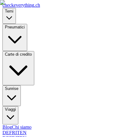
checkeverything
.ch
Temi
Pneumatici
Carte di credito
Sunrise
Viaggi
Blog
Chi siamo
DE
FR
IT
EN