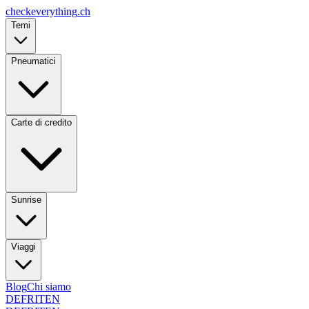
checkeverything
.ch
Temi
Pneumatici
Carte di credito
Sunrise
Viaggi
Blog
Chi siamo
DE
FR
IT
EN