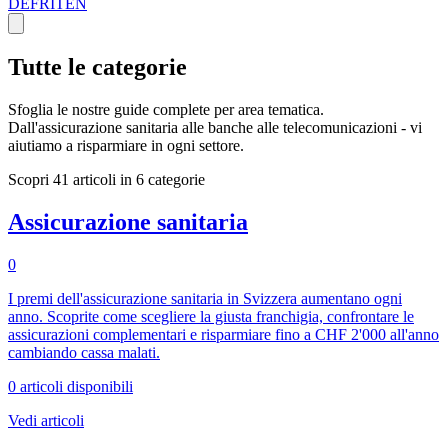
DE
FR
IT
EN
Tutte le categorie
Sfoglia le nostre guide complete per area tematica.
Dall'assicurazione sanitaria alle banche alle telecomunicazioni - vi
aiutiamo a risparmiare in ogni settore.
Scopri 41 articoli in 6 categorie
Assicurazione sanitaria
0
I premi dell'assicurazione sanitaria in Svizzera aumentano ogni
anno. Scoprite come scegliere la giusta franchigia, confrontare le
assicurazioni complementari e risparmiare fino a CHF 2'000 all'anno
cambiando cassa malati.
0 articoli disponibili
Vedi articoli