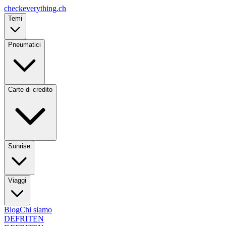
checkeverything
.ch
Temi
Pneumatici
Carte di credito
Sunrise
Viaggi
Blog
Chi siamo
DE
FR
IT
EN