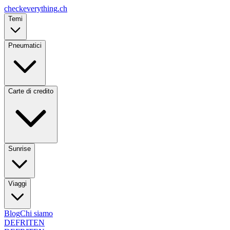
checkeverything
.ch
Temi
Pneumatici
Carte di credito
Sunrise
Viaggi
Blog
Chi siamo
DE
FR
IT
EN