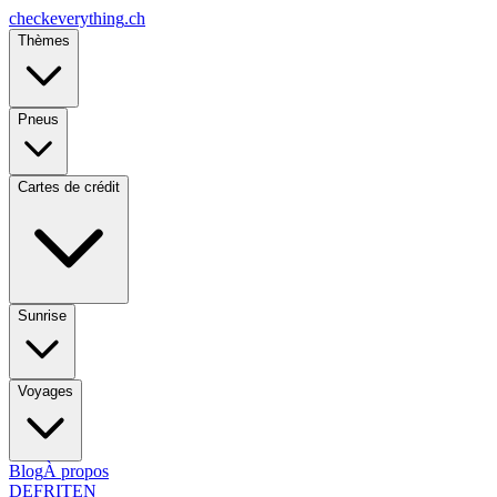
checkeverything
.ch
Thèmes
Pneus
Cartes de crédit
Sunrise
Voyages
Blog
À propos
DE
FR
IT
EN