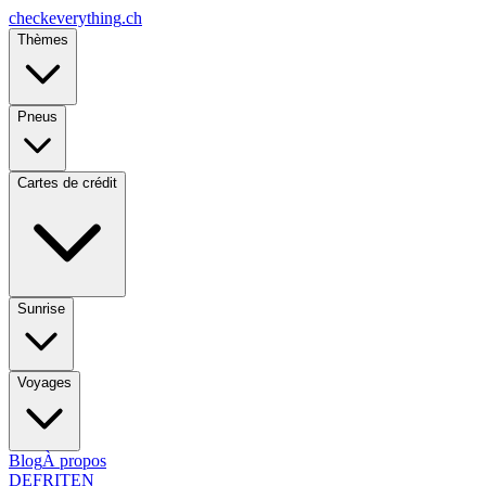
checkeverything
.ch
Thèmes
Pneus
Cartes de crédit
Sunrise
Voyages
Blog
À propos
DE
FR
IT
EN