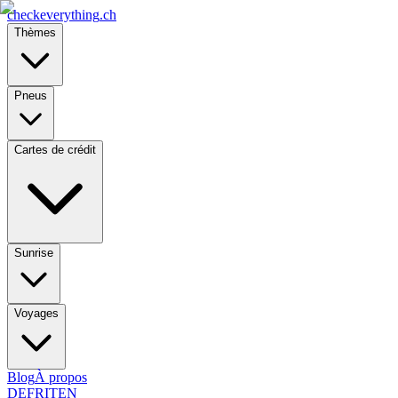
checkeverything
.ch
Thèmes
Pneus
Cartes de crédit
Sunrise
Voyages
Blog
À propos
DE
FR
IT
EN