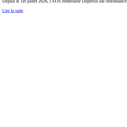
Depuis le 1er juillet 2026, l'AOS rembourse Deprexis sur ordonnance.
Lire la suite