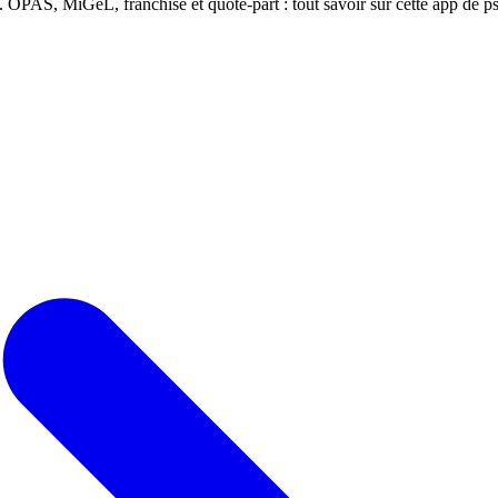
 OPAS, MiGeL, franchise et quote-part : tout savoir sur cette app de p