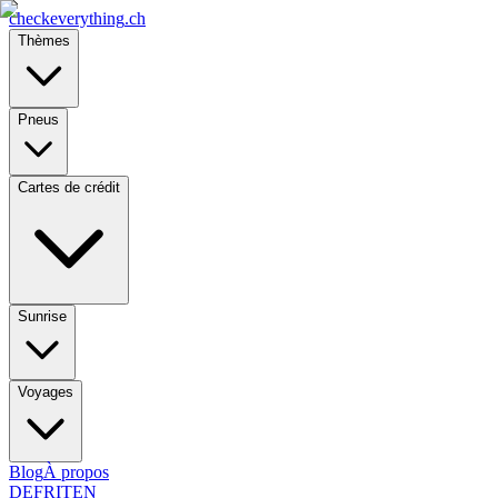
checkeverything
.ch
Thèmes
Pneus
Cartes de crédit
Sunrise
Voyages
Blog
À propos
DE
FR
IT
EN