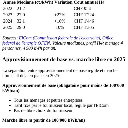
Annee
Mediane (ct./kWh)
Variation
Cout annuel H4
2022
21.2
—
CHF 954
2023
27.0
+27%
CHF 1'224
2024
32.1
+18%
CHF 1'446
2025
29.0
-10%
CHF 1'305
Sources:
ElCom (Commission federale de l'electricite)
,
Office
federal de l'energie OFEN
. Valeurs medianes, profil H4: menage 4
personnes, 4'500 kWh par an.
Approvisionnement de base vs. marche libre en 2025
La separation entre approvisionnement de base regule et marche
libre etait deja en place en 2025:
Approvisionnement de base (obligatoire pour moins de 100'000
kWh/an)
Tous les menages et petites entreprises
Tarif fixe par le fournisseur local, regule par l'ElCom
Pas de libre choix du fournisseur
Marche libre (a partir de 100'000 kWh/an)