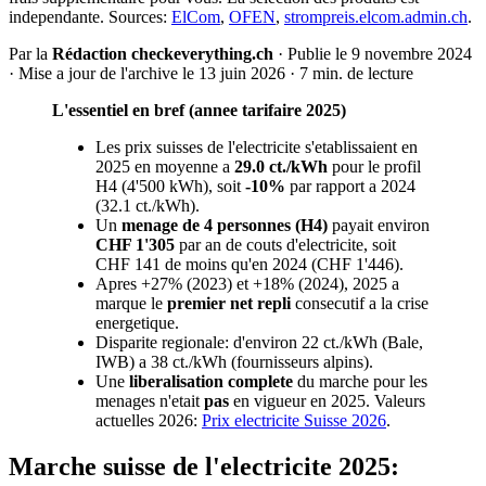
independante. Sources:
ElCom
,
OFEN
,
strompreis.elcom.admin.ch
.
Par la
Rédaction checkeverything.ch
· Publie le 9 novembre 2024
· Mise a jour de l'archive le 13 juin 2026 · 7 min. de lecture
L'essentiel en bref (annee tarifaire 2025)
Les prix suisses de l'electricite s'etablissaient en
2025 en moyenne a
29.0 ct./kWh
pour le profil
H4 (4'500 kWh), soit
-10%
par rapport a 2024
(32.1 ct./kWh).
Un
menage de 4 personnes (H4)
payait environ
CHF 1'305
par an de couts d'electricite, soit
CHF 141 de moins qu'en 2024 (CHF 1'446).
Apres +27% (2023) et +18% (2024), 2025 a
marque le
premier net repli
consecutif a la crise
energetique.
Disparite regionale: d'environ 22 ct./kWh (Bale,
IWB) a 38 ct./kWh (fournisseurs alpins).
Une
liberalisation complete
du marche pour les
menages n'etait
pas
en vigueur en 2025. Valeurs
actuelles 2026:
Prix electricite Suisse 2026
.
Marche suisse de l'electricite 2025: