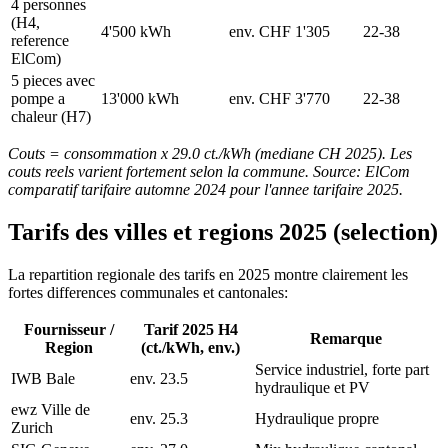
4 personnes
(H4,
4'500 kWh
env. CHF 1'305
22-38
reference
ElCom)
5 pieces avec
pompe a
13'000 kWh
env. CHF 3'770
22-38
chaleur (H7)
Couts = consommation x 29.0 ct./kWh (mediane CH 2025). Les
couts reels varient fortement selon la commune. Source: ElCom
comparatif tarifaire automne 2024 pour l'annee tarifaire 2025.
Tarifs des villes et regions 2025 (selection)
La repartition regionale des tarifs en 2025 montre clairement les
fortes differences communales et cantonales:
Fournisseur /
Tarif 2025 H4
Remarque
Region
(ct./kWh, env.)
Service industriel, forte part
IWB Bale
env. 23.5
hydraulique et PV
ewz Ville de
env. 25.3
Hydraulique propre
Zurich