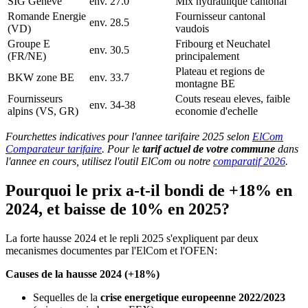
SIG Geneve
env. 27.0
Mix hydraulique cantonal
Romande Energie
Fournisseur cantonal
env. 28.5
(VD)
vaudois
Groupe E
Fribourg et Neuchatel
env. 30.5
(FR/NE)
principalement
Plateau et regions de
BKW zone BE
env. 33.7
montagne BE
Fournisseurs
Couts reseau eleves, faible
env. 34-38
alpins (VS, GR)
economie d'echelle
Fourchettes indicatives pour l'annee tarifaire 2025 selon
ElCom
Comparateur tarifaire
. Pour le
tarif actuel de votre commune
dans
l'annee en cours, utilisez l'outil ElCom ou notre
comparatif 2026
.
Pourquoi le prix a-t-il bondi de +18% en
2024, et baisse de 10% en 2025?
La forte hausse 2024 et le repli 2025 s'expliquent par deux
mecanismes documentes par l'ElCom et l'OFEN:
Causes de la hausse 2024 (+18%)
Sequelles de la
crise energetique europeenne 2022/2023