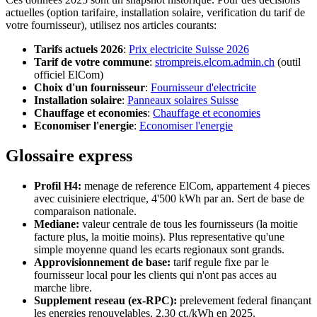
actuelles (option tarifaire, installation solaire, verification du tarif de
votre fournisseur), utilisez nos articles courants:
Tarifs actuels 2026
:
Prix electricite Suisse 2026
Tarif de votre commune
:
strompreis.elcom.admin.ch
(outil
officiel ElCom)
Choix d'un fournisseur
:
Fournisseur d'electricite
Installation solaire
:
Panneaux solaires Suisse
Chauffage et economies
:
Chauffage et economies
Economiser l'energie
:
Economiser l'energie
Glossaire express
Profil H4:
menage de reference ElCom, appartement 4 pieces
avec cuisiniere electrique, 4'500 kWh par an. Sert de base de
comparaison nationale.
Mediane:
valeur centrale de tous les fournisseurs (la moitie
facture plus, la moitie moins). Plus representative qu'une
simple moyenne quand les ecarts regionaux sont grands.
Approvisionnement de base:
tarif regule fixe par le
fournisseur local pour les clients qui n'ont pas acces au
marche libre.
Supplement reseau (ex-RPC):
prelevement federal finançant
les energies renouvelables, 2.30 ct./kWh en 2025.