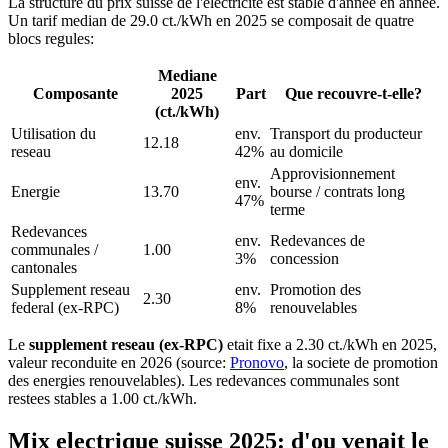
La structure du prix suisse de l'electricite est stable d'annee en annee.
Un tarif median de 29.0 ct./kWh en 2025 se composait de quatre
blocs regules:
Mediane
Composante
2025
Part
Que recouvre-t-elle?
(ct./kWh)
Utilisation du
env.
Transport du producteur
12.18
reseau
42%
au domicile
Approvisionnement
env.
Energie
13.70
bourse / contrats long
47%
terme
Redevances
env.
Redevances de
communales /
1.00
3%
concession
cantonales
Supplement reseau
env.
Promotion des
2.30
federal (ex-RPC)
8%
renouvelables
Le
supplement reseau (ex-RPC)
etait fixe a 2.30 ct./kWh en 2025,
valeur reconduite en 2026 (source:
Pronovo
, la societe de promotion
des energies renouvelables). Les redevances communales sont
restees stables a 1.00 ct./kWh.
Mix electrique suisse 2025: d'ou venait le