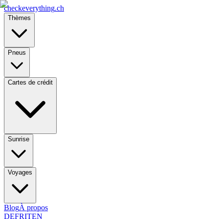
checkeverything
.ch
Thèmes
Pneus
Cartes de crédit
Sunrise
Voyages
Blog
À propos
DE
FR
IT
EN