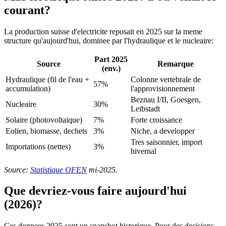
courant?
La production suisse d'electricite reposait en 2025 sur la meme
structure qu'aujourd'hui, dominee par l'hydraulique et le nucleaire:
Part 2025
Source
Remarque
(env.)
Hydraulique (fil de l'eau +
Colonne vertebrale de
57%
accumulation)
l'approvisionnement
Beznau I/II, Goesgen,
Nucleaire
30%
Leibstadt
Solaire (photovoltaique)
7%
Forte croissance
Eolien, biomasse, dechets
3%
Niche, a developper
Tres saisonnier, import
Importations (nettes)
3%
hivernal
Source:
Statistique OFEN
mi-2025.
Que devriez-vous faire aujourd'hui
(2026)?
Ces donnees 2025 sont un snapshot historique. Pour des decisions