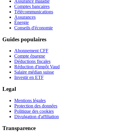
Assurance maladie
Comptes bancaires
Télécommunications
Assurances
Énergie
Conseils d'économie
Guides populaires
Abonnement CFF
Compte épargne
Déductions fiscales
Réduction d'impôt Vaud
Salaire médian suisse
Investir en ETF
Legal
Mentions légales
Protection des données
Politique des cookies
Divulgation d'affiliation
Transparence