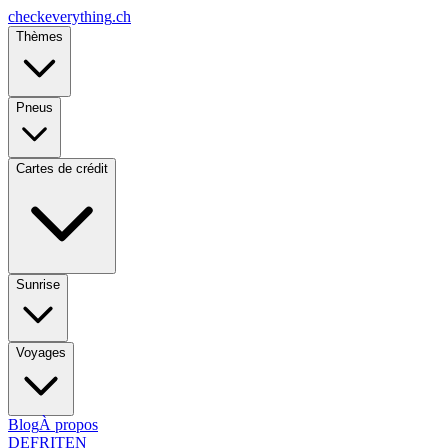
checkeverything
.ch
Thèmes
Pneus
Cartes de crédit
Sunrise
Voyages
Blog
À propos
DE
FR
IT
EN