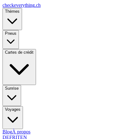
checkeverything
.ch
Thèmes
Pneus
Cartes de crédit
Sunrise
Voyages
Blog
À propos
DE
FR
IT
EN