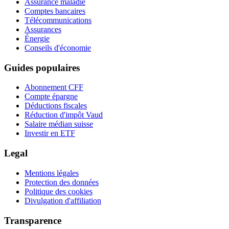
Assurance maladie
Comptes bancaires
Télécommunications
Assurances
Énergie
Conseils d'économie
Guides populaires
Abonnement CFF
Compte épargne
Déductions fiscales
Réduction d'impôt Vaud
Salaire médian suisse
Investir en ETF
Legal
Mentions légales
Protection des données
Politique des cookies
Divulgation d'affiliation
Transparence