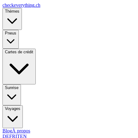
checkeverything
.ch
Thèmes
Pneus
Cartes de crédit
Sunrise
Voyages
Blog
À propos
DE
FR
IT
EN