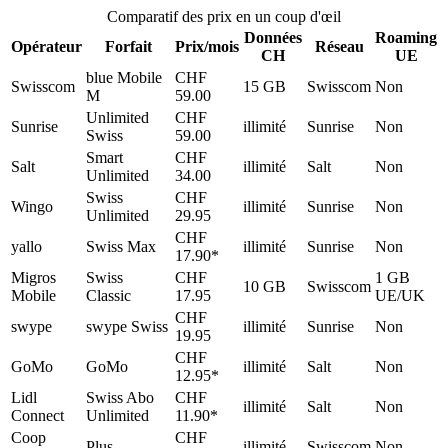
Comparatif des prix en un coup d'œil
Données
Roaming
Opérateur
Forfait
Prix/mois
Réseau
CH
UE
blue Mobile
CHF
Swisscom
15 GB
Swisscom
Non
M
59.00
Unlimited
CHF
Sunrise
illimité
Sunrise
Non
Swiss
59.00
Smart
CHF
Salt
illimité
Salt
Non
Unlimited
34.00
Swiss
CHF
Wingo
illimité
Sunrise
Non
Unlimited
29.95
CHF
yallo
Swiss Max
illimité
Sunrise
Non
17.90*
Migros
Swiss
CHF
1 GB
10 GB
Swisscom
Mobile
Classic
17.95
UE/UK
CHF
swype
swype Swiss
illimité
Sunrise
Non
19.95
CHF
GoMo
GoMo
illimité
Salt
Non
12.95*
Lidl
Swiss Abo
CHF
illimité
Salt
Non
Connect
Unlimited
11.90*
Coop
CHF
Plus
illimité
Swisscom
Non