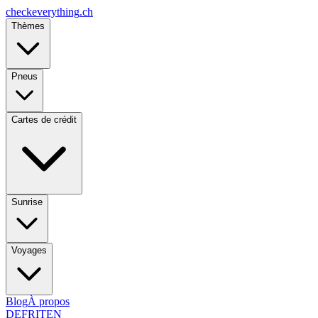
checkeverything
.ch
Thèmes
Pneus
Cartes de crédit
Sunrise
Voyages
Blog
À propos
DE
FR
IT
EN