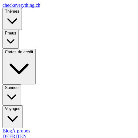
checkeverything
.ch
Thèmes
Pneus
Cartes de crédit
Sunrise
Voyages
Blog
À propos
DE
FR
IT
EN