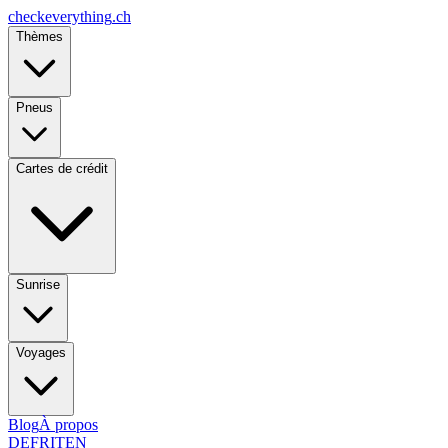
checkeverything
.ch
Thèmes
Pneus
Cartes de crédit
Sunrise
Voyages
Blog
À propos
DE
FR
IT
EN