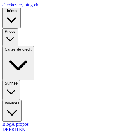
checkeverything
.ch
Thèmes
Pneus
Cartes de crédit
Sunrise
Voyages
Blog
À propos
DE
FR
IT
EN