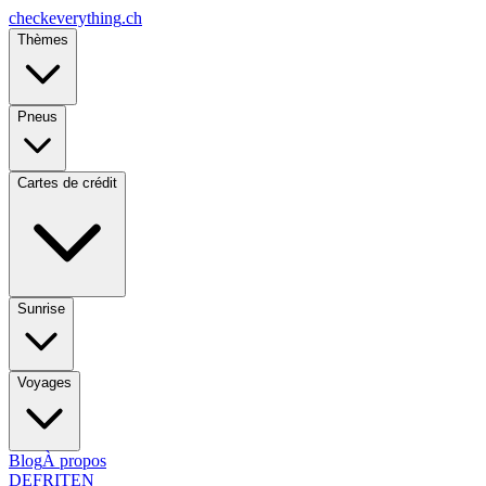
checkeverything
.ch
Thèmes
Pneus
Cartes de crédit
Sunrise
Voyages
Blog
À propos
DE
FR
IT
EN