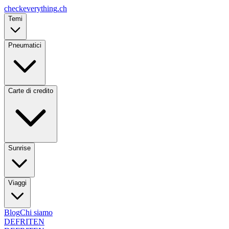
checkeverything
.ch
Temi
Pneumatici
Carte di credito
Sunrise
Viaggi
Blog
Chi siamo
DE
FR
IT
EN