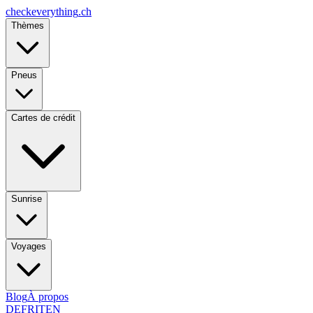
checkeverything
.ch
Thèmes
Pneus
Cartes de crédit
Sunrise
Voyages
Blog
À propos
DE
FR
IT
EN