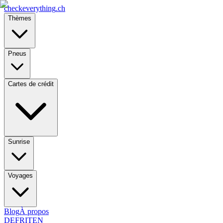
checkeverything
.ch
Thèmes
Pneus
Cartes de crédit
Sunrise
Voyages
Blog
À propos
DE
FR
IT
EN