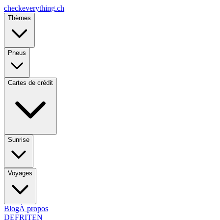
checkeverything
.ch
Thèmes
Pneus
Cartes de crédit
Sunrise
Voyages
Blog
À propos
DE
FR
IT
EN