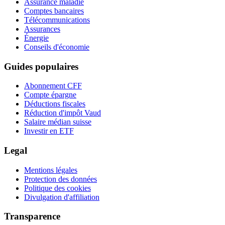
Assurance maladie
Comptes bancaires
Télécommunications
Assurances
Énergie
Conseils d'économie
Guides populaires
Abonnement CFF
Compte épargne
Déductions fiscales
Réduction d'impôt Vaud
Salaire médian suisse
Investir en ETF
Legal
Mentions légales
Protection des données
Politique des cookies
Divulgation d'affiliation
Transparence