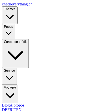
checkeverything
.ch
Thèmes
Pneus
Cartes de crédit
Sunrise
Voyages
Blog
À propos
DE
FR
IT
EN