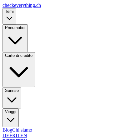
checkeverything
.ch
Temi
Pneumatici
Carte di credito
Sunrise
Viaggi
Blog
Chi siamo
DE
FR
IT
EN