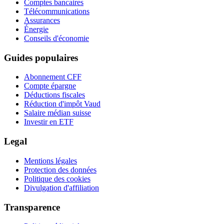
Comptes bancaires
Télécommunications
Assurances
Énergie
Conseils d'économie
Guides populaires
Abonnement CFF
Compte épargne
Déductions fiscales
Réduction d'impôt Vaud
Salaire médian suisse
Investir en ETF
Legal
Mentions légales
Protection des données
Politique des cookies
Divulgation d'affiliation
Transparence