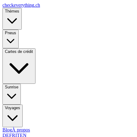
checkeverything
.ch
Thèmes
Pneus
Cartes de crédit
Sunrise
Voyages
Blog
À propos
DE
FR
IT
EN