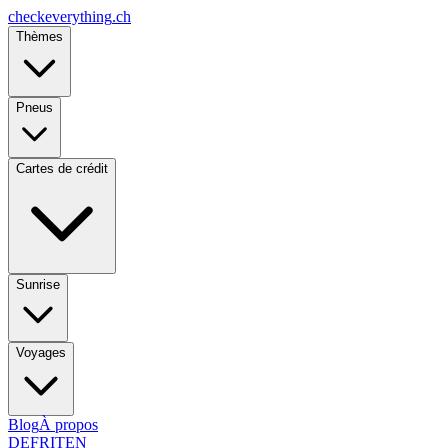
checkeverything
.ch
Thèmes
Pneus
Cartes de crédit
Sunrise
Voyages
Blog
À propos
DE
FR
IT
EN