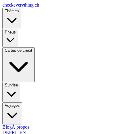
checkeverything
.ch
Thèmes
Pneus
Cartes de crédit
Sunrise
Voyages
Blog
À propos
DE
FR
IT
EN