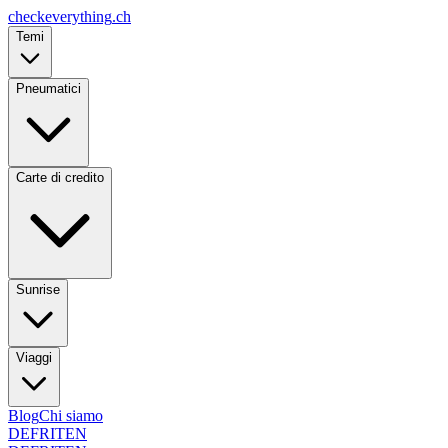
checkeverything
.ch
Temi
Pneumatici
Carte di credito
Sunrise
Viaggi
Blog
Chi siamo
DE
FR
IT
EN