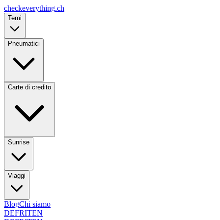
checkeverything
.ch
Temi
Pneumatici
Carte di credito
Sunrise
Viaggi
Blog
Chi siamo
DE
FR
IT
EN