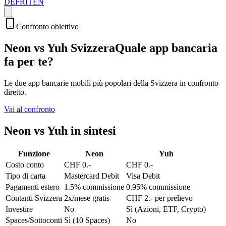
DE
FR
IT
EN
Confronto obiettivo
Neon vs Yuh Svizzera
Quale app bancaria
fa per te?
Le due app bancarie mobili più popolari della Svizzera in confronto
diretto.
Vai al confronto
Neon vs Yuh in sintesi
Funzione
Neon
Yuh
Costo conto
CHF 0.-
CHF 0.-
Tipo di carta
Mastercard Debit
Visa Debit
Pagamenti estero
1.5% commissione
0.95% commissione
Contanti Svizzera
2x/mese gratis
CHF 2.- per prelievo
Investire
No
Sì (Azioni, ETF, Crypto)
Spaces/Sottoconti
Sì (10 Spaces)
No