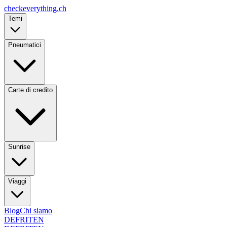
checkeverything
.ch
Temi
Pneumatici
Carte di credito
Sunrise
Viaggi
Blog
Chi siamo
DE
FR
IT
EN