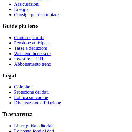
Assicurazioni
Energia
Consigli per risparmiare
Guide più lette
Conto risparmio
Pensione anticipata
Tasse e deduzioni
Weekend benessere
Investire in ETF
Abbonamento treno
Legal
Colophon
Protezione dei dati
Politica sui cookie
Divulgazione affiliazione
Trasparenza
Linee guida editoriali
Le nostre fonti di dati