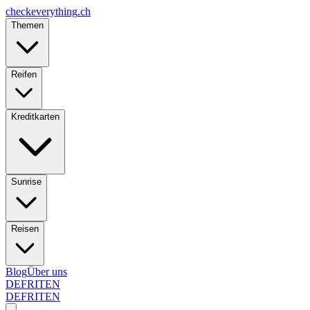
checkeverything
.ch
Themen
Reifen
Kreditkarten
Sunrise
Reisen
Blog
Über uns
DE
FR
IT
EN
DE
FR
IT
EN