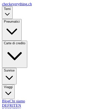
checkeverything
.ch
Temi
Pneumatici
Carte di credito
Sunrise
Viaggi
Blog
Chi siamo
DE
FR
IT
EN