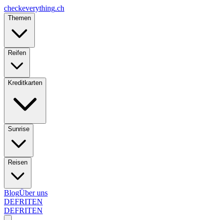
checkeverything
.ch
Themen
Reifen
Kreditkarten
Sunrise
Reisen
Blog
Über uns
DE
FR
IT
EN
DE
FR
IT
EN