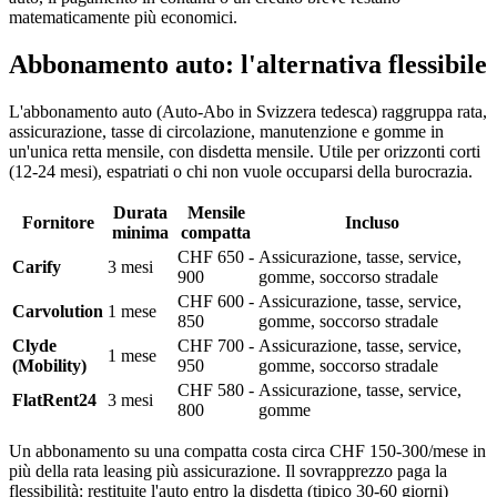
matematicamente più economici.
Abbonamento auto: l'alternativa flessibile
L'abbonamento auto (Auto-Abo in Svizzera tedesca) raggruppa rata,
assicurazione, tasse di circolazione, manutenzione e gomme in
un'unica retta mensile, con disdetta mensile. Utile per orizzonti corti
(12-24 mesi), espatriati o chi non vuole occuparsi della burocrazia.
Durata
Mensile
Fornitore
Incluso
minima
compatta
CHF 650 -
Assicurazione, tasse, service,
Carify
3 mesi
900
gomme, soccorso stradale
CHF 600 -
Assicurazione, tasse, service,
Carvolution
1 mese
850
gomme, soccorso stradale
Clyde
CHF 700 -
Assicurazione, tasse, service,
1 mese
(Mobility)
950
gomme, soccorso stradale
CHF 580 -
Assicurazione, tasse, service,
FlatRent24
3 mesi
800
gomme
Un abbonamento su una compatta costa circa CHF 150-300/mese in
più della rata leasing più assicurazione. Il sovrapprezzo paga la
flessibilità: restituite l'auto entro la disdetta (tipico 30-60 giorni)