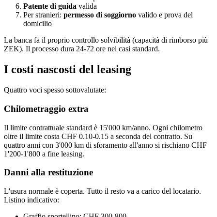
Patente di guida
valida
Per stranieri:
permesso di soggiorno
valido e prova del
domicilio
La banca fa il proprio controllo solvibilità (capacità di rimborso più
ZEK). Il processo dura 24-72 ore nei casi standard.
I costi nascosti del leasing
Quattro voci spesso sottovalutate:
Chilometraggio extra
Il limite contrattuale standard è 15'000 km/anno. Ogni chilometro
oltre il limite costa CHF 0.10-0.15 a seconda del contratto. Su
quattro anni con 3'000 km di sforamento all'anno si rischiano CHF
1'200-1'800 a fine leasing.
Danni alla restituzione
L'usura normale è coperta. Tutto il resto va a carico del locatario.
Listino indicativo:
Graffio sportellino: CHF 300-800