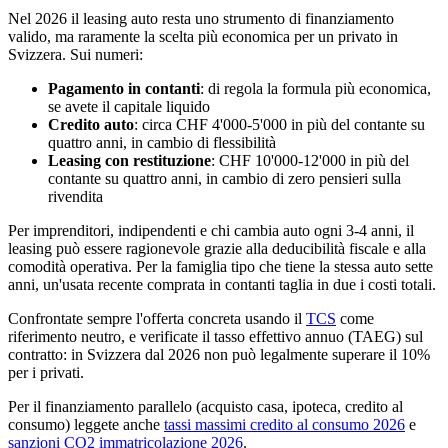
Nel 2026 il leasing auto resta uno strumento di finanziamento
valido, ma raramente la scelta più economica per un privato in
Svizzera. Sui numeri:
Pagamento in contanti
: di regola la formula più economica,
se avete il capitale liquido
Credito auto
: circa CHF 4'000-5'000 in più del contante su
quattro anni, in cambio di flessibilità
Leasing con restituzione
: CHF 10'000-12'000 in più del
contante su quattro anni, in cambio di zero pensieri sulla
rivendita
Per imprenditori, indipendenti e chi cambia auto ogni 3-4 anni, il
leasing può essere ragionevole grazie alla deducibilità fiscale e alla
comodità operativa. Per la famiglia tipo che tiene la stessa auto sette
anni, un'usata recente comprata in contanti taglia in due i costi totali.
Confrontate sempre l'offerta concreta usando il
TCS
come
riferimento neutro, e verificate il tasso effettivo annuo (TAEG) sul
contratto: in Svizzera dal 2026 non può legalmente superare il 10%
per i privati.
Per il finanziamento parallelo (acquisto casa, ipoteca, credito al
consumo) leggete anche
tassi massimi credito al consumo 2026
e
sanzioni CO2 immatricolazione 2026
.