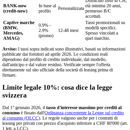
Domicilio fisso in CH,
BANK-now
In base al
età minima 20 anni,
Personalizzata
(credit-now)
profilo
permesso B/C
accettati.
Captive marche
Tassi promozionali su
0.9% -
(BMW,
modelli specifici.
2.9%
12-48 mesi
Mercedes,
Spesso vincolati a
(promo)
AMAG)
quel marchio.
Avviso:
I tassi sopra indicati sono illustrativi, basati su informazioni
pubblicate dai fornitori ad aprile 2026. Le condizioni reali
dipendono dal profilo di credito individuale, dal modello,
dall'anticipo e dal valore residuo. Verificate sempre l'offerta
direttamente sul sito ufficiale della società di leasing prima di
firmare.
Limite legale 10%: cosa dice la legge
svizzera
Dal 1° gennaio 2026, il
tasso d'interesse massimo per crediti al
consumo
è fissato dall'
Ordinanza concernente la Legge sul credito
al consumo (OLCC)
. Le regole valgono anche per i contratti di
leasing per privati con prezzo d'acquisto inferiore a CHF 80'000 (art.
1 lett. a LCC).