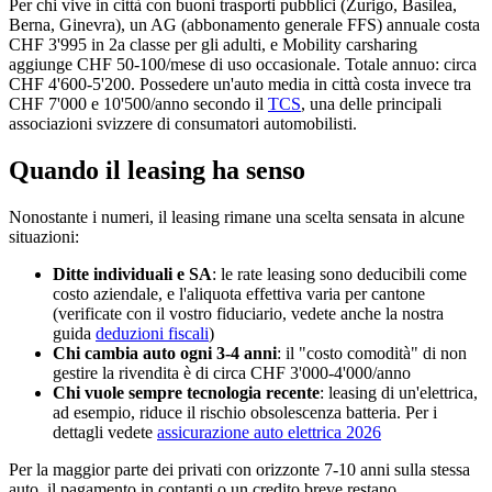
Per chi vive in città con buoni trasporti pubblici (Zurigo, Basilea,
Berna, Ginevra), un AG (abbonamento generale FFS) annuale costa
CHF 3'995 in 2a classe per gli adulti, e Mobility carsharing
aggiunge CHF 50-100/mese di uso occasionale. Totale annuo: circa
CHF 4'600-5'200. Possedere un'auto media in città costa invece tra
CHF 7'000 e 10'500/anno secondo il
TCS
, una delle principali
associazioni svizzere di consumatori automobilisti.
Quando il leasing ha senso
Nonostante i numeri, il leasing rimane una scelta sensata in alcune
situazioni:
Ditte individuali e SA
: le rate leasing sono deducibili come
costo aziendale, e l'aliquota effettiva varia per cantone
(verificate con il vostro fiduciario, vedete anche la nostra
guida
deduzioni fiscali
)
Chi cambia auto ogni 3-4 anni
: il "costo comodità" di non
gestire la rivendita è di circa CHF 3'000-4'000/anno
Chi vuole sempre tecnologia recente
: leasing di un'elettrica,
ad esempio, riduce il rischio obsolescenza batteria. Per i
dettagli vedete
assicurazione auto elettrica 2026
Per la maggior parte dei privati con orizzonte 7-10 anni sulla stessa
auto, il pagamento in contanti o un credito breve restano