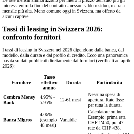
Le rate mensili ammortizzano per intero il prezzo dell'auto più gli
interessi entro la fine del contratto - nessun saldo residuo, ma rata
mensile più alta. Meno comune oggi in Svizzera, ma offerto da
alcuni captive.
Tassi di leasing in Svizzera 2026:
confronto fornitori
I tassi di leasing in Svizzera nel 2026 dipendono dalla banca, dal
modello, dalla durata e dal profilo di credito. Ecco una panoramica
basata su dati pubblicati direttamente dai fornitori (verificati ad aprile
2026):
Tasso
Fornitore
effettivo
Durata
Particolarità
annuo
Nessuna spesa di
Cembra Money
4.95% -
12-61 mesi
apertura. Rate fisse
Bank
5.95%
per tutta la durata.
Calcolatore online.
4.06%
Esempio: prima rata
Banca Migros
(esempio
Variabile
CHF 1'450, poi 47
48 mesi)
rate da CHF 438.