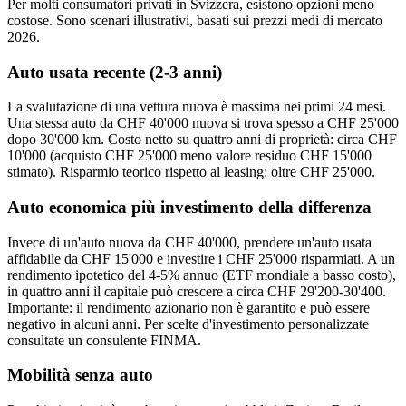
Per molti consumatori privati in Svizzera, esistono opzioni meno
costose. Sono scenari illustrativi, basati sui prezzi medi di mercato
2026.
Auto usata recente (2-3 anni)
La svalutazione di una vettura nuova è massima nei primi 24 mesi.
Una stessa auto da CHF 40'000 nuova si trova spesso a CHF 25'000
dopo 30'000 km. Costo netto su quattro anni di proprietà: circa CHF
10'000 (acquisto CHF 25'000 meno valore residuo CHF 15'000
stimato). Risparmio teorico rispetto al leasing: oltre CHF 25'000.
Auto economica più investimento della differenza
Invece di un'auto nuova da CHF 40'000, prendere un'auto usata
affidabile da CHF 15'000 e investire i CHF 25'000 risparmiati. A un
rendimento ipotetico del 4-5% annuo (ETF mondiale a basso costo),
in quattro anni il capitale può crescere a circa CHF 29'200-30'400.
Importante: il rendimento azionario non è garantito e può essere
negativo in alcuni anni. Per scelte d'investimento personalizzate
consultate un consulente FINMA.
Mobilità senza auto