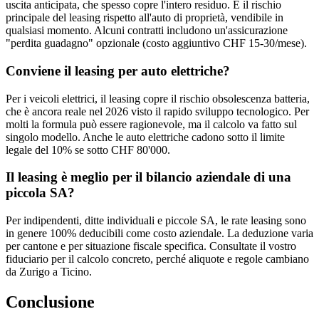
uscita anticipata, che spesso copre l'intero residuo. È il rischio
principale del leasing rispetto all'auto di proprietà, vendibile in
qualsiasi momento. Alcuni contratti includono un'assicurazione
"perdita guadagno" opzionale (costo aggiuntivo CHF 15-30/mese).
Conviene il leasing per auto elettriche?
Per i veicoli elettrici, il leasing copre il rischio obsolescenza batteria,
che è ancora reale nel 2026 visto il rapido sviluppo tecnologico. Per
molti la formula può essere ragionevole, ma il calcolo va fatto sul
singolo modello. Anche le auto elettriche cadono sotto il limite
legale del 10% se sotto CHF 80'000.
Il leasing è meglio per il bilancio aziendale di una
piccola SA?
Per indipendenti, ditte individuali e piccole SA, le rate leasing sono
in genere 100% deducibili come costo aziendale. La deduzione varia
per cantone e per situazione fiscale specifica. Consultate il vostro
fiduciario per il calcolo concreto, perché aliquote e regole cambiano
da Zurigo a Ticino.
Conclusione