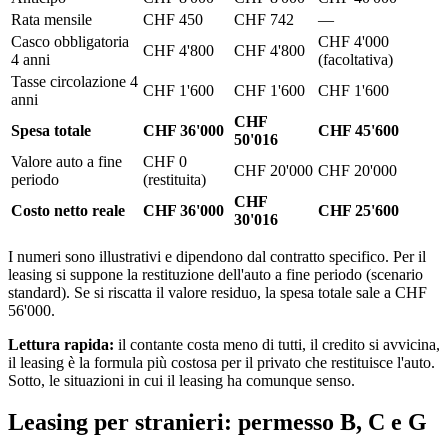
Rata mensile
CHF 450
CHF 742
—
Casco obbligatoria
CHF 4'000
CHF 4'800
CHF 4'800
4 anni
(facoltativa)
Tasse circolazione 4
CHF 1'600
CHF 1'600
CHF 1'600
anni
CHF
Spesa totale
CHF 36'000
CHF 45'600
50'016
Valore auto a fine
CHF 0
CHF 20'000
CHF 20'000
periodo
(restituita)
CHF
Costo netto reale
CHF 36'000
CHF 25'600
30'016
I numeri sono illustrativi e dipendono dal contratto specifico. Per il
leasing si suppone la restituzione dell'auto a fine periodo (scenario
standard). Se si riscatta il valore residuo, la spesa totale sale a CHF
56'000.
Lettura rapida:
il contante costa meno di tutti, il credito si avvicina,
il leasing è la formula più costosa per il privato che restituisce l'auto.
Sotto, le situazioni in cui il leasing ha comunque senso.
Leasing per stranieri: permesso B, C e G