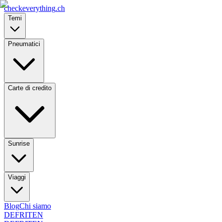
checkeverything
.ch
Temi
Pneumatici
Carte di credito
Sunrise
Viaggi
Blog
Chi siamo
DE
FR
IT
EN