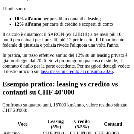
I limiti sono:
10% all'anno
per prestiti in contanti e leasing
12% all'anno
per carte di credito e scoperti di conto
Il calcolo è dinamico: il SARON (ex-LIBOR) a tre mesi più 10
punti percentuali per i prestiti, più 12 per le carte. Il Dipartimento
federale di giustizia e polizia rivede l'aliquota una volta l'anno.
In pratica, un tasso effettivo annuo del 12% su un leasing privato è
già fuorilegge dal 2026. Se vi propongono qualcosa di simile, il
contratto è nullo per la parte eccedente. Per maggiori dettagli vedete
il nostro articolo sui
tassi massimi credito al consumo 2026
.
Esempio pratico: leasing vs credito vs
contanti su CHF 40'000
Confronto su quattro anni, 15'000 km/anno, valore residuo stimato
CHF 20'000:
Leasing
Credito
Voce
Contanti
(5%)
(5.5%)
Anticipo
CHF 8'000
CHF 8'000
CHF 40'000