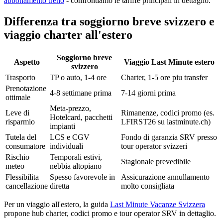
abbonamento treno
- confrontiamo le tariffe principali in dettaglio.
Differenza tra soggiorno breve svizzero e
viaggio charter all'estero
Soggiorno breve
Aspetto
Viaggio Last Minute estero
svizzero
Trasporto
TP o auto, 1-4 ore
Charter, 1-5 ore piu transfer
Prenotazione
4-8 settimane prima
7-14 giorni prima
ottimale
Meta-prezzo,
Leve di
Rimanenze, codici promo (es.
Hotelcard, pacchetti
risparmio
LFIRST26 su lastminute.ch)
impianti
Tutela del
LCS e CGV
Fondo di garanzia SRV presso
consumatore
individuali
tour operator svizzeri
Rischio
Temporali estivi,
Stagionale prevedibile
meteo
nebbia altopiano
Flessibilita
Spesso favorevole in
Assicurazione annullamento
cancellazione
diretta
molto consigliata
Per un viaggio all'estero, la guida
Last Minute Vacanze Svizzera
propone hub charter, codici promo e tour operator SRV in dettaglio.