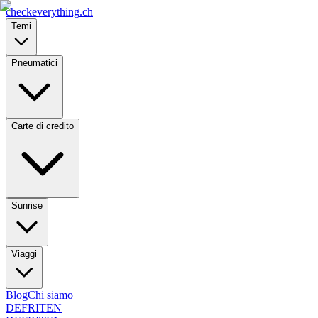
checkeverything
.ch
Temi
Pneumatici
Carte di credito
Sunrise
Viaggi
Blog
Chi siamo
DE
FR
IT
EN