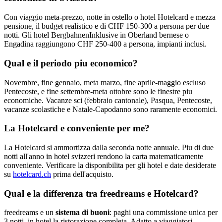
Con viaggio meta-prezzo, notte in ostello o hotel Hotelcard e mezza
pensione, il budget realistico e di CHF 150-300 a persona per due
notti. Gli hotel BergbahnenInklusive in Oberland bernese o
Engadina raggiungono CHF 250-400 a persona, impianti inclusi.
Qual e il periodo piu economico?
Novembre, fine gennaio, meta marzo, fine aprile-maggio escluso
Pentecoste, e fine settembre-meta ottobre sono le finestre piu
economiche. Vacanze sci (febbraio cantonale), Pasqua, Pentecoste,
vacanze scolastiche e Natale-Capodanno sono raramente economici.
La Hotelcard e conveniente per me?
La Hotelcard si ammortizza dalla seconda notte annuale. Piu di due
notti all'anno in hotel svizzeri rendono la carta matematicamente
conveniente. Verificare la disponibilita per gli hotel e date desiderate
su
hotelcard.ch
prima dell'acquisto.
Qual e la differenza tra freedreams e Hotelcard?
freedreams e un
sistema di buoni
: paghi una commissione unica per
3 notti, in hotel la ristorazione completa. Adatto a viaggiatori