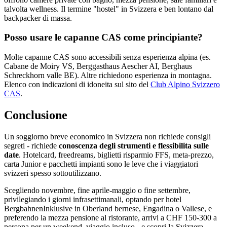
talvolta wellness. Il termine "hostel" in Svizzera e ben lontano dal
backpacker di massa.
Posso usare le capanne CAS come principiante?
Molte capanne CAS sono accessibili senza esperienza alpina (es.
Cabane de Moiry VS, Berggasthaus Aescher AI, Berghaus
Schreckhorn valle BE). Altre richiedono esperienza in montagna.
Elenco con indicazioni di idoneita sul sito del
Club Alpino Svizzero
CAS
.
Conclusione
Un soggiorno breve economico in Svizzera non richiede consigli
segreti - richiede
conoscenza degli strumenti e flessibilita sulle
date
. Hotelcard, freedreams, biglietti risparmio FFS, meta-prezzo,
carta Junior e pacchetti impianti sono le leve che i viaggiatori
svizzeri spesso sottoutilizzano.
Scegliendo novembre, fine aprile-maggio o fine settembre,
privilegiando i giorni infrasettimanali, optando per hotel
BergbahnenInklusive in Oberland bernese, Engadina o Vallese, e
preferendo la mezza pensione al ristorante, arrivi a CHF 150-300 a
persona per un weekend, viaggio incluso - e scopri la Svizzera