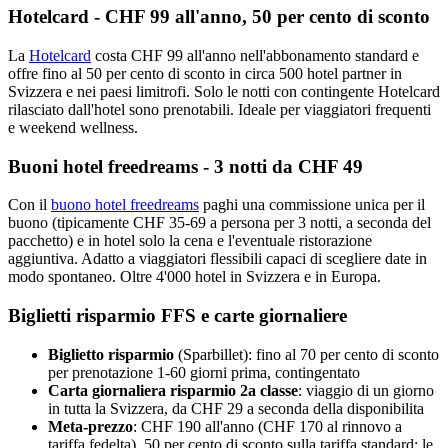
Hotelcard - CHF 99 all'anno, 50 per cento di sconto
La
Hotelcard
costa CHF 99 all'anno nell'abbonamento standard e
offre fino al 50 per cento di sconto in circa 500 hotel partner in
Svizzera e nei paesi limitrofi. Solo le notti con contingente Hotelcard
rilasciato dall'hotel sono prenotabili. Ideale per viaggiatori frequenti
e weekend wellness.
Buoni hotel freedreams - 3 notti da CHF 49
Con il
buono hotel freedreams
paghi una commissione unica per il
buono (tipicamente CHF 35-69 a persona per 3 notti, a seconda del
pacchetto) e in hotel solo la cena e l'eventuale ristorazione
aggiuntiva. Adatto a viaggiatori flessibili capaci di scegliere date in
modo spontaneo. Oltre 4'000 hotel in Svizzera e in Europa.
Biglietti risparmio FFS e carte giornaliere
Biglietto risparmio
(Sparbillet): fino al 70 per cento di sconto
per prenotazione 1-60 giorni prima, contingentato
Carta giornaliera risparmio 2a classe
: viaggio di un giorno
in tutta la Svizzera, da CHF 29 a seconda della disponibilita
Meta-prezzo
: CHF 190 all'anno (CHF 170 al rinnovo a
tariffa fedelta), 50 per cento di sconto sulla tariffa standard; le