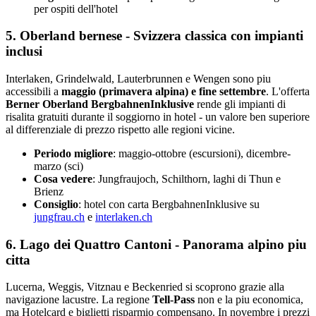
per ospiti dell'hotel
5. Oberland bernese - Svizzera classica con impianti
inclusi
Interlaken, Grindelwald, Lauterbrunnen e Wengen sono piu
accessibili a
maggio (primavera alpina) e fine settembre
. L'offerta
Berner Oberland BergbahnenInklusive
rende gli impianti di
risalita gratuiti durante il soggiorno in hotel - un valore ben superiore
al differenziale di prezzo rispetto alle regioni vicine.
Periodo migliore
: maggio-ottobre (escursioni), dicembre-
marzo (sci)
Cosa vedere
: Jungfraujoch, Schilthorn, laghi di Thun e
Brienz
Consiglio
: hotel con carta BergbahnenInklusive su
jungfrau.ch
e
interlaken.ch
6. Lago dei Quattro Cantoni - Panorama alpino piu
citta
Lucerna, Weggis, Vitznau e Beckenried si scoprono grazie alla
navigazione lacustre. La regione
Tell-Pass
non e la piu economica,
ma Hotelcard e biglietti risparmio compensano. In novembre i prezzi