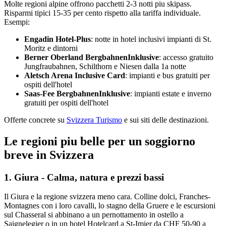
Molte regioni alpine offrono pacchetti 2-3 notti piu skipass.
Risparmi tipici 15-35 per cento rispetto alla tariffa individuale.
Esempi:
Engadin Hotel-Plus
: notte in hotel inclusivi impianti di St.
Moritz e dintorni
Berner Oberland BergbahnenInklusive
: accesso gratuito
Jungfraubahnen, Schilthorn e Niesen dalla 1a notte
Aletsch Arena Inclusive Card
: impianti e bus gratuiti per
ospiti dell'hotel
Saas-Fee BergbahnenInklusive
: impianti estate e inverno
gratuiti per ospiti dell'hotel
Offerte concrete su
Svizzera Turismo
e sui siti delle destinazioni.
Le regioni piu belle per un soggiorno
breve in Svizzera
1. Giura - Calma, natura e prezzi bassi
Il Giura e la regione svizzera meno cara. Colline dolci, Franches-
Montagnes con i loro cavalli, lo stagno della Gruere e le escursioni
sul Chasseral si abbinano a un pernottamento in ostello a
Saignelegier o in un hotel Hotelcard a St-Imier da CHF 50-90 a