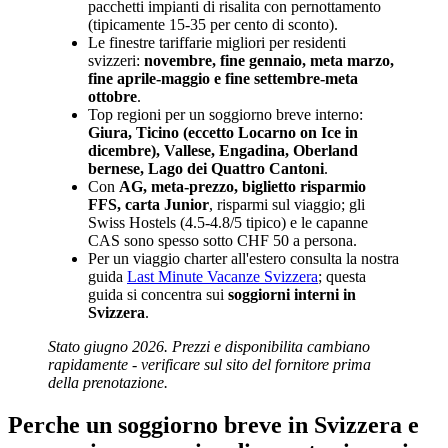
pacchetti impianti di risalita con pernottamento
(tipicamente 15-35 per cento di sconto).
Le finestre tariffarie migliori per residenti
svizzeri:
novembre, fine gennaio, meta marzo,
fine aprile-maggio e fine settembre-meta
ottobre
.
Top regioni per un soggiorno breve interno:
Giura, Ticino (eccetto Locarno on Ice in
dicembre), Vallese, Engadina, Oberland
bernese, Lago dei Quattro Cantoni
.
Con
AG, meta-prezzo, biglietto risparmio
FFS, carta Junior
, risparmi sul viaggio; gli
Swiss Hostels (4.5-4.8/5 tipico) e le capanne
CAS sono spesso sotto CHF 50 a persona.
Per un viaggio charter all'estero consulta la nostra
guida
Last Minute Vacanze Svizzera
; questa
guida si concentra sui
soggiorni interni in
Svizzera
.
Stato giugno 2026. Prezzi e disponibilita cambiano
rapidamente - verificare sul sito del fornitore prima
della prenotazione.
Perche un soggiorno breve in Svizzera e