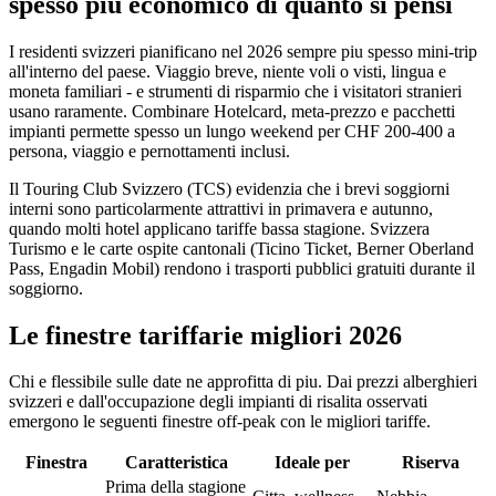
spesso piu economico di quanto si pensi
I residenti svizzeri pianificano nel 2026 sempre piu spesso mini-trip
all'interno del paese. Viaggio breve, niente voli o visti, lingua e
moneta familiari - e strumenti di risparmio che i visitatori stranieri
usano raramente. Combinare Hotelcard, meta-prezzo e pacchetti
impianti permette spesso un lungo weekend per CHF 200-400 a
persona, viaggio e pernottamenti inclusi.
Il Touring Club Svizzero (TCS) evidenzia che i brevi soggiorni
interni sono particolarmente attrattivi in primavera e autunno,
quando molti hotel applicano tariffe bassa stagione. Svizzera
Turismo e le carte ospite cantonali (Ticino Ticket, Berner Oberland
Pass, Engadin Mobil) rendono i trasporti pubblici gratuiti durante il
soggiorno.
Le finestre tariffarie migliori 2026
Chi e flessibile sulle date ne approfitta di piu. Dai prezzi alberghieri
svizzeri e dall'occupazione degli impianti di risalita osservati
emergono le seguenti finestre off-peak con le migliori tariffe.
Finestra
Caratteristica
Ideale per
Riserva
Prima della stagione