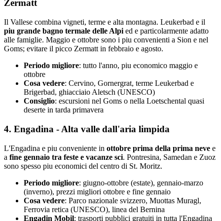
Zermatt
Il Vallese combina vigneti, terme e alta montagna. Leukerbad e il
piu grande bagno termale delle Alpi
ed e particolarmente adatto
alle famiglie. Maggio e ottobre sono i piu convenienti a Sion e nel
Goms; evitare il picco Zermatt in febbraio e agosto.
Periodo migliore
: tutto l'anno, piu economico maggio e
ottobre
Cosa vedere
: Cervino, Gornergrat, terme Leukerbad e
Brigerbad, ghiacciaio Aletsch (UNESCO)
Consiglio
: escursioni nel Goms o nella Loetschental quasi
deserte in tarda primavera
4. Engadina - Alta valle dall'aria limpida
L'Engadina e piu conveniente in
ottobre prima della prima neve
e
a
fine gennaio tra feste e vacanze sci
. Pontresina, Samedan e Zuoz
sono spesso piu economici del centro di St. Moritz.
Periodo migliore
: giugno-ottobre (estate), gennaio-marzo
(inverno), prezzi migliori ottobre e fine gennaio
Cosa vedere
: Parco nazionale svizzero, Muottas Muragl,
Ferrovia retica (UNESCO), linea del Bernina
Engadin Mobil
: trasporti pubblici gratuiti in tutta l'Engadina