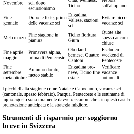
Citta, wellness,
Nebbia
Novembre
sci, dopo
Ticino
sull'altopiano
escursionismo
Engadina,
Fine
Dopo le feste, prima
Evitare picco
Vallese, stazioni
gennaio
delle vacanze sci
vacanze sci
sci
Quote alte
Fine stagione in
Ticino fioritura,
Meta marzo
spesso ancora
pianura
Giura
chiuse
Oberland
Escludere
Fine aprile-
Primavera alpina,
bernese, Quattro
weekend di
maggio
prima di Pentecoste
Cantoni
Pentecoste
Fine
Engadina pre-
Verificare
Autunno dorato,
settembre-
neve, Ticino fine
vacanze
meteo stabile
meta ottobre
estate
autunnali
I picchi di alta stagione come Natale e Capodanno, vacanze sci
(cantonale, spesso febbraio), Pasqua, Pentecoste e le settimane di
luglio-agosto sono raramente davvero economiche - in questi casi la
prenotazione anticipata e la strategia migliore.
Strumenti di risparmio per soggiorno
breve in Svizzera