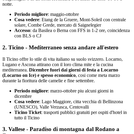
notte.
Periodo migliore
: maggio-ottobre
Cosa vedere
: Etang de la Gruere, Mont-Soleil con centrale
solare, Combe Grede, mercato di Saignelegier
Accesso
: da Basilea o Berna con FFS in 1-2 ore, coincidenza
con BLS o CJ
2. Ticino - Mediterraneo senza andare all'estero
Il Ticino offre lo stile di vita italiano su suolo svizzero. Locarno,
Lugano e Ascona attirano con il loro clima mite e la cucina
mediterranea.
Dicembre fuori dai giorni di festa a Locarno
(Locarno on Ice) e spesso economico
, cosi come meta marzo
durante la fioritura delle camelie e fine settembre.
Periodo migliore
: marzo-ottobre piu alcuni giorni in
dicembre
Cosa vedere
: Lago Maggiore, citta vecchia di Bellinzona
(UNESCO), Valle Verzasca, Centovalli
Ticino Ticket
: trasporti pubblici gratuiti per ospiti d'hotel in
tutto il Ticino
3. Vallese - Paradiso di montagna dal Rodano a