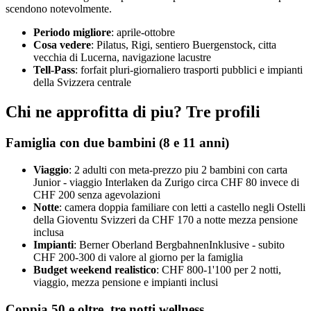
scendono notevolmente.
Periodo migliore
: aprile-ottobre
Cosa vedere
: Pilatus, Rigi, sentiero Buergenstock, citta
vecchia di Lucerna, navigazione lacustre
Tell-Pass
: forfait pluri-giornaliero trasporti pubblici e impianti
della Svizzera centrale
Chi ne approfitta di piu? Tre profili
Famiglia con due bambini (8 e 11 anni)
Viaggio
: 2 adulti con meta-prezzo piu 2 bambini con carta
Junior - viaggio Interlaken da Zurigo circa CHF 80 invece di
CHF 200 senza agevolazioni
Notte
: camera doppia familiare con letti a castello negli Ostelli
della Gioventu Svizzeri da CHF 170 a notte mezza pensione
inclusa
Impianti
: Berner Oberland BergbahnenInklusive - subito
CHF 200-300 di valore al giorno per la famiglia
Budget weekend realistico
: CHF 800-1'100 per 2 notti,
viaggio, mezza pensione e impianti inclusi
Coppia 50 e oltre, tre notti wellness