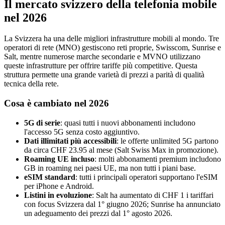
Il mercato svizzero della telefonia mobile
nel 2026
La Svizzera ha una delle migliori infrastrutture mobili al mondo. Tre
operatori di rete (MNO) gestiscono reti proprie, Swisscom, Sunrise e
Salt, mentre numerose marche secondarie e MVNO utilizzano
queste infrastrutture per offrire tariffe più competitive. Questa
struttura permette una grande varietà di prezzi a parità di qualità
tecnica della rete.
Cosa è cambiato nel 2026
5G di serie
: quasi tutti i nuovi abbonamenti includono
l'accesso 5G senza costo aggiuntivo.
Dati illimitati più accessibili
: le offerte unlimited 5G partono
da circa CHF 23.95 al mese (Salt Swiss Max in promozione).
Roaming UE incluso
: molti abbonamenti premium includono
GB in roaming nei paesi UE, ma non tutti i piani base.
eSIM standard
: tutti i principali operatori supportano l'eSIM
per iPhone e Android.
Listini in evoluzione
: Salt ha aumentato di CHF 1 i tariffari
con focus Svizzera dal 1° giugno 2026; Sunrise ha annunciato
un adeguamento dei prezzi dal 1° agosto 2026.