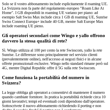
Solo se il vostro abbonamento include esplicitamente il roaming UE.
La Svizzera non fa parte del regolamento europeo "Roam Like At
Home". I GB disponibili in roaming UE variano per piano: ad
esempio Salt Swiss Max include circa 1 GB di roaming UE, Sunrise
Swiss Connect Europa+ include 40 GB, mentre Salt Europe Max
include roaming UE pieno.
Gli operatori secondari come Wingo e yallo offrono
davvero la stessa qualità di rete?
Sì. Wingo utilizza al 100 per cento la rete Swisscom, yallo la rete
Sunrise. Le differenze sono principalmente nel servizio clienti
(prevalentemente online), nell'accesso ai negozi fisici e in alcune
offerte promozionali esclusive. Wingo nello standard rimane però sul
4G, mentre Digital Republic offre il 5G sulla rete Swisscom.
Come funziona la portabilità del numero in
Svizzera?
La legge obbliga gli operatori a consentirvi di mantenere il numero
quando cambiate fornitore. In pratica la portabilità richiede circa 10
giorni lavorativi; tempi ed eventuali costi dipendono dall'operatore.
Sottoscrivete il nuovo abbonamento richiedendo il porting e non