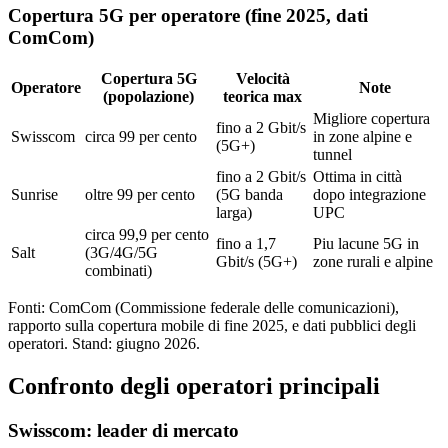
Copertura 5G per operatore (fine 2025, dati
ComCom)
Copertura 5G
Velocità
Operatore
Note
(popolazione)
teorica max
Migliore copertura
fino a 2 Gbit/s
Swisscom
circa 99 per cento
in zone alpine e
(5G+)
tunnel
fino a 2 Gbit/s
Ottima in città
Sunrise
oltre 99 per cento
(5G banda
dopo integrazione
larga)
UPC
circa 99,9 per cento
fino a 1,7
Piu lacune 5G in
Salt
(3G/4G/5G
Gbit/s (5G+)
zone rurali e alpine
combinati)
Fonti: ComCom (Commissione federale delle comunicazioni),
rapporto sulla copertura mobile di fine 2025, e dati pubblici degli
operatori. Stand: giugno 2026.
Confronto degli operatori principali
Swisscom: leader di mercato