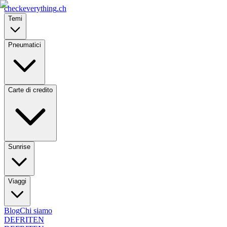
checkeverything
.ch
Temi
Pneumatici
Carte di credito
Sunrise
Viaggi
Blog
Chi siamo
DE
FR
IT
EN