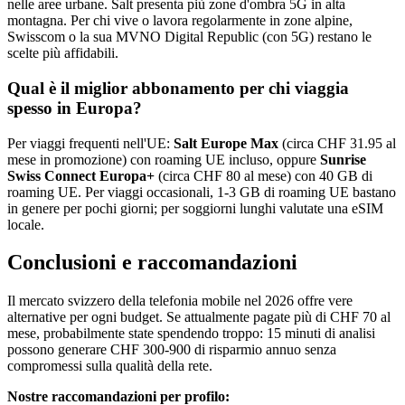
nelle aree urbane. Salt presenta più zone d'ombra 5G in alta
montagna. Per chi vive o lavora regolarmente in zone alpine,
Swisscom o la sua MVNO Digital Republic (con 5G) restano le
scelte più affidabili.
Qual è il miglior abbonamento per chi viaggia
spesso in Europa?
Per viaggi frequenti nell'UE:
Salt Europe Max
(circa CHF 31.95 al
mese in promozione) con roaming UE incluso, oppure
Sunrise
Swiss Connect Europa+
(circa CHF 80 al mese) con 40 GB di
roaming UE. Per viaggi occasionali, 1-3 GB di roaming UE bastano
in genere per pochi giorni; per soggiorni lunghi valutate una eSIM
locale.
Conclusioni e raccomandazioni
Il mercato svizzero della telefonia mobile nel 2026 offre vere
alternative per ogni budget. Se attualmente pagate più di CHF 70 al
mese, probabilmente state spendendo troppo: 15 minuti di analisi
possono generare CHF 300-900 di risparmio annuo senza
compromessi sulla qualità della rete.
Nostre raccomandazioni per profilo: