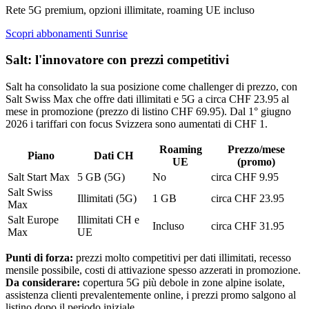
Rete 5G premium, opzioni illimitate, roaming UE incluso
Scopri abbonamenti Sunrise
Salt: l'innovatore con prezzi competitivi
Salt ha consolidato la sua posizione come challenger di prezzo, con
Salt Swiss Max che offre dati illimitati e 5G a circa CHF 23.95 al
mese in promozione (prezzo di listino CHF 69.95). Dal 1° giugno
2026 i tariffari con focus Svizzera sono aumentati di CHF 1.
Roaming
Prezzo/mese
Piano
Dati CH
UE
(promo)
Salt Start Max
5 GB (5G)
No
circa CHF 9.95
Salt Swiss
Illimitati (5G)
1 GB
circa CHF 23.95
Max
Salt Europe
Illimitati CH e
Incluso
circa CHF 31.95
Max
UE
Punti di forza:
prezzi molto competitivi per dati illimitati, recesso
mensile possibile, costi di attivazione spesso azzerati in promozione.
Da considerare:
copertura 5G più debole in zone alpine isolate,
assistenza clienti prevalentemente online, i prezzi promo salgono al
listino dopo il periodo iniziale.