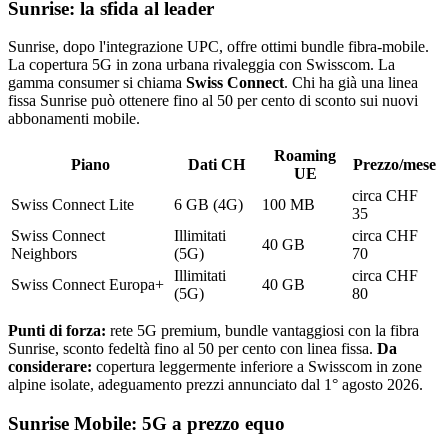
Sunrise: la sfida al leader
Sunrise, dopo l'integrazione UPC, offre ottimi bundle fibra-mobile.
La copertura 5G in zona urbana rivaleggia con Swisscom. La
gamma consumer si chiama
Swiss Connect
. Chi ha già una linea
fissa Sunrise può ottenere fino al 50 per cento di sconto sui nuovi
abbonamenti mobile.
Roaming
Piano
Dati CH
Prezzo/mese
UE
circa CHF
Swiss Connect Lite
6 GB (4G)
100 MB
35
Swiss Connect
Illimitati
circa CHF
40 GB
Neighbors
(5G)
70
Illimitati
circa CHF
Swiss Connect Europa+
40 GB
(5G)
80
Punti di forza:
rete 5G premium, bundle vantaggiosi con la fibra
Sunrise, sconto fedeltà fino al 50 per cento con linea fissa.
Da
considerare:
copertura leggermente inferiore a Swisscom in zone
alpine isolate, adeguamento prezzi annunciato dal 1° agosto 2026.
Sunrise Mobile: 5G a prezzo equo