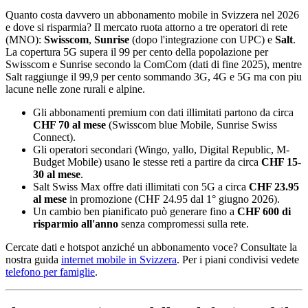
Quanto costa davvero un abbonamento mobile in Svizzera nel 2026
e dove si risparmia? Il mercato ruota attorno a tre operatori di rete
(MNO):
Swisscom
,
Sunrise
(dopo l'integrazione con UPC) e
Salt
.
La copertura 5G supera il 99 per cento della popolazione per
Swisscom e Sunrise secondo la ComCom (dati di fine 2025), mentre
Salt raggiunge il 99,9 per cento sommando 3G, 4G e 5G ma con piu
lacune nelle zone rurali e alpine.
Gli abbonamenti premium con dati illimitati partono da circa
CHF 70 al mese
(Swisscom blue Mobile, Sunrise Swiss
Connect).
Gli operatori secondari (Wingo, yallo, Digital Republic, M-
Budget Mobile) usano le stesse reti a partire da circa
CHF 15-
30 al mese
.
Salt Swiss Max offre dati illimitati con 5G a circa
CHF 23.95
al mese
in promozione (CHF 24.95 dal 1° giugno 2026).
Un cambio ben pianificato può generare fino a
CHF 600 di
risparmio all'anno
senza compromessi sulla rete.
Cercate dati e hotspot anziché un abbonamento voce? Consultate la
nostra guida
internet mobile in Svizzera
. Per i piani condivisi vedete
telefono per famiglie
.