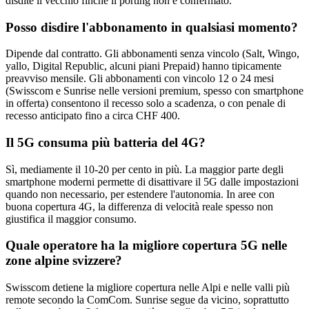
disdite il vecchio finché il porting non è confermato.
Posso disdire l'abbonamento in qualsiasi momento?
Dipende dal contratto. Gli abbonamenti senza vincolo (Salt, Wingo,
yallo, Digital Republic, alcuni piani Prepaid) hanno tipicamente
preavviso mensile. Gli abbonamenti con vincolo 12 o 24 mesi
(Swisscom e Sunrise nelle versioni premium, spesso con smartphone
in offerta) consentono il recesso solo a scadenza, o con penale di
recesso anticipato fino a circa CHF 400.
Il 5G consuma più batteria del 4G?
Sì, mediamente il 10-20 per cento in più. La maggior parte degli
smartphone moderni permette di disattivare il 5G dalle impostazioni
quando non necessario, per estendere l'autonomia. In aree con
buona copertura 4G, la differenza di velocità reale spesso non
giustifica il maggior consumo.
Quale operatore ha la migliore copertura 5G nelle
zone alpine svizzere?
Swisscom detiene la migliore copertura nelle Alpi e nelle valli più
remote secondo la ComCom. Sunrise segue da vicino, soprattutto