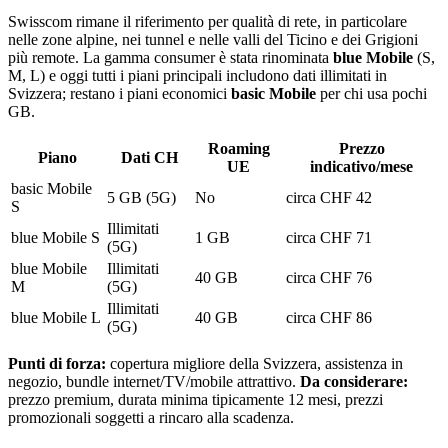
Swisscom rimane il riferimento per qualità di rete, in particolare
nelle zone alpine, nei tunnel e nelle valli del Ticino e dei Grigioni
più remote. La gamma consumer è stata rinominata
blue Mobile
(S,
M, L) e oggi tutti i piani principali includono dati illimitati in
Svizzera; restano i piani economici
basic Mobile
per chi usa pochi
GB.
Roaming
Prezzo
Piano
Dati CH
UE
indicativo/mese
basic Mobile
5 GB (5G)
No
circa CHF 42
S
Illimitati
blue Mobile S
1 GB
circa CHF 71
(5G)
blue Mobile
Illimitati
40 GB
circa CHF 76
M
(5G)
Illimitati
blue Mobile L
40 GB
circa CHF 86
(5G)
Punti di forza:
copertura migliore della Svizzera, assistenza in
negozio, bundle internet/TV/mobile attrattivo.
Da considerare:
prezzo premium, durata minima tipicamente 12 mesi, prezzi
promozionali soggetti a rincaro alla scadenza.