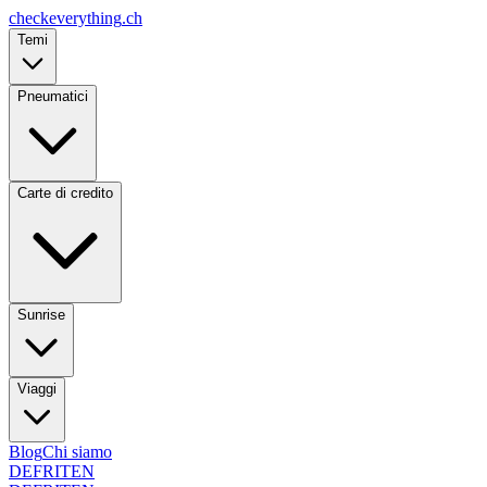
checkeverything
.ch
Temi
Pneumatici
Carte di credito
Sunrise
Viaggi
Blog
Chi siamo
DE
FR
IT
EN