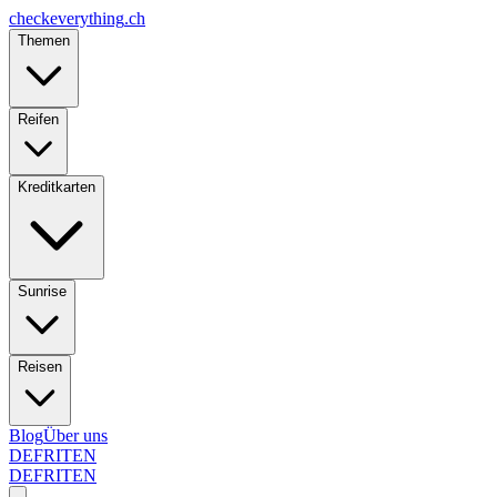
checkeverything
.ch
Themen
Reifen
Kreditkarten
Sunrise
Reisen
Blog
Über uns
DE
FR
IT
EN
DE
FR
IT
EN