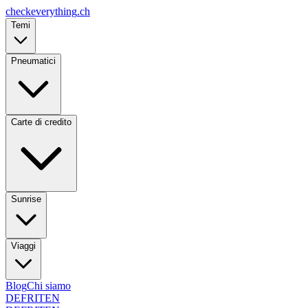
checkeverything
.ch
Temi
Pneumatici
Carte di credito
Sunrise
Viaggi
Blog
Chi siamo
DE
FR
IT
EN