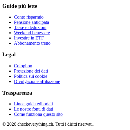
Guide più lette
Conto risparmio
Pensione anticipata
Tasse e deduzioni
Weekend benessere
Investire in ETF
Abbonamento treno
Legal
Colophon
Protezione dei dati
Politica sui cookie
Divulgazione affiliazione
Trasparenza
Linee guida editoriali
Le nostre fonti di dati
Come funziona questo sito
© 2026 checkeverything.ch. Tutti i diritti riservati.