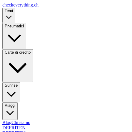
checkeverything
.ch
Temi
Pneumatici
Carte di credito
Sunrise
Viaggi
Blog
Chi siamo
DE
FR
IT
EN