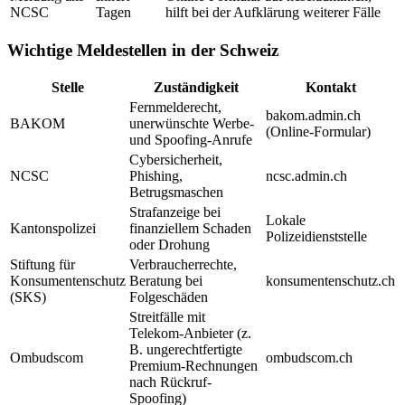
NCSC
Tagen
hilft bei der Aufklärung weiterer Fälle
Wichtige Meldestellen in der Schweiz
Stelle
Zuständigkeit
Kontakt
Fernmelderecht,
bakom.admin.ch
BAKOM
unerwünschte Werbe-
(Online-Formular)
und Spoofing-Anrufe
Cybersicherheit,
NCSC
Phishing,
ncsc.admin.ch
Betrugsmaschen
Strafanzeige bei
Lokale
Kantonspolizei
finanziellem Schaden
Polizeidienststelle
oder Drohung
Stiftung für
Verbraucherrechte,
Konsumentenschutz
Beratung bei
konsumentenschutz.ch
(SKS)
Folgeschäden
Streitfälle mit
Telekom-Anbieter (z.
B. ungerechtfertigte
Ombudscom
ombudscom.ch
Premium-Rechnungen
nach Rückruf-
Spoofing)