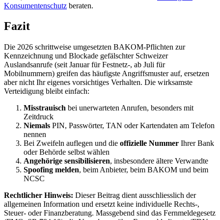
Konsumentenschutz
beraten.
Fazit
Die 2026 schrittweise umgesetzten BAKOM-Pflichten zur
Kennzeichnung und Blockade gefälschter Schweizer
Auslandsanrufe (seit Januar für Festnetz-, ab Juli für
Mobilnummern) greifen das häufigste Angriffsmuster auf, ersetzen
aber nicht Ihr eigenes vorsichtiges Verhalten. Die wirksamste
Verteidigung bleibt einfach:
Misstrauisch
bei unerwarteten Anrufen, besonders mit
Zeitdruck
Niemals
PIN, Passwörter, TAN oder Kartendaten am Telefon
nennen
Bei Zweifeln auflegen und die
offizielle Nummer
Ihrer Bank
oder Behörde selbst wählen
Angehörige sensibilisieren
, insbesondere ältere Verwandte
Spoofing melden
, beim Anbieter, beim BAKOM und beim
NCSC
Rechtlicher Hinweis:
Dieser Beitrag dient ausschliesslich der
allgemeinen Information und ersetzt keine individuelle Rechts-,
Steuer- oder Finanzberatung. Massgebend sind das Fernmeldegesetz