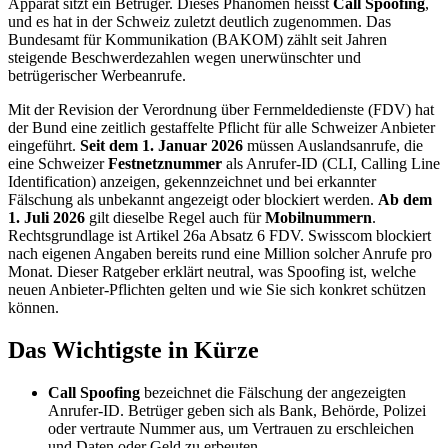
Apparat sitzt ein Betrüger. Dieses Phänomen heisst
Call Spoofing
,
und es hat in der Schweiz zuletzt deutlich zugenommen. Das
Bundesamt für Kommunikation (BAKOM) zählt seit Jahren
steigende Beschwerdezahlen wegen unerwünschter und
betrügerischer Werbeanrufe.
Mit der Revision der Verordnung über Fernmeldedienste (FDV) hat
der Bund eine zeitlich gestaffelte Pflicht für alle Schweizer Anbieter
eingeführt.
Seit dem 1. Januar 2026
müssen Auslandsanrufe, die
eine Schweizer
Festnetznummer
als Anrufer-ID (CLI, Calling Line
Identification) anzeigen, gekennzeichnet und bei erkannter
Fälschung als unbekannt angezeigt oder blockiert werden.
Ab dem
1. Juli 2026
gilt dieselbe Regel auch für
Mobilnummern
.
Rechtsgrundlage ist Artikel 26a Absatz 6 FDV. Swisscom blockiert
nach eigenen Angaben bereits rund eine Million solcher Anrufe pro
Monat. Dieser Ratgeber erklärt neutral, was Spoofing ist, welche
neuen Anbieter-Pflichten gelten und wie Sie sich konkret schützen
können.
Das Wichtigste in Kürze
Call Spoofing
bezeichnet die Fälschung der angezeigten
Anrufer-ID. Betrüger geben sich als Bank, Behörde, Polizei
oder vertraute Nummer aus, um Vertrauen zu erschleichen
und Daten oder Geld zu erbeuten.