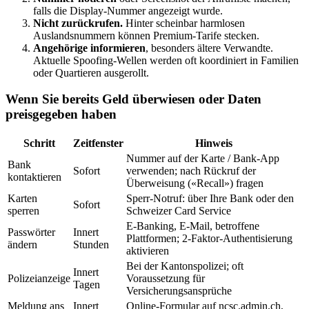
falls die Display-Nummer angezeigt wurde.
Nicht zurückrufen.
Hinter scheinbar harmlosen
Auslandsnummern können Premium-Tarife stecken.
Angehörige informieren
, besonders ältere Verwandte.
Aktuelle Spoofing-Wellen werden oft koordiniert in Familien
oder Quartieren ausgerollt.
Wenn Sie bereits Geld überwiesen oder Daten
preisgegeben haben
Schritt
Zeitfenster
Hinweis
Nummer auf der Karte / Bank-App
Bank
Sofort
verwenden; nach Rückruf der
kontaktieren
Überweisung («Recall») fragen
Karten
Sperr-Notruf: über Ihre Bank oder den
Sofort
sperren
Schweizer Card Service
E-Banking, E-Mail, betroffene
Passwörter
Innert
Plattformen; 2-Faktor-Authentisierung
ändern
Stunden
aktivieren
Bei der Kantonspolizei; oft
Innert
Polizeianzeige
Voraussetzung für
Tagen
Versicherungsansprüche
Meldung ans
Innert
Online-Formular auf ncsc.admin.ch,