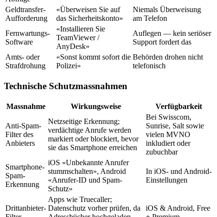
Geldtransfer-
«Überweisen Sie auf
Niemals Überweisung
Aufforderung
das Sicherheitskonto»
am Telefon
«Installieren Sie
Fernwartungs-
Auflegen — kein seriöser
TeamViewer /
Software
Support fordert das
AnyDesk»
Amts- oder
«Sonst kommt sofort die
Behörden drohen nicht
Strafdrohung
Polizei»
telefonisch
Technische Schutzmassnahmen
Massnahme
Wirkungsweise
Verfügbarkeit
Bei Swisscom,
Netzseitige Erkennung;
Anti-Spam-
Sunrise, Salt sowie
verdächtige Anrufe werden
Filter des
vielen MVNO
markiert oder blockiert, bevor
Anbieters
inkludiert oder
sie das Smartphone erreichen
zubuchbar
iOS «Unbekannte Anrufer
Smartphone-
stummschalten», Android
In iOS- und Android-
Spam-
«Anrufer-ID und Spam-
Einstellungen
Erkennung
Schutz»
Apps wie Truecaller;
Drittanbieter-
Datenschutz vorher prüfen, da
iOS & Android, Free
Filter
Adressbücher hochgeladen
+ Premium