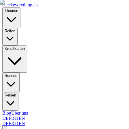
checkeverything
.ch
Themen
Reifen
Kreditkarten
Sunrise
Reisen
Blog
Über uns
DE
FR
IT
EN
DE
FR
IT
EN