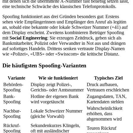
mit denen sich die übermittelte A-Nummer fast beliebig setzen lässt,
eine technische Schwäche des klassischen Telefonprotokolls.
Spoofing funktioniert aus drei Gründen besonders gut: Erstens
sehen viele Empfängerinnen und Empfänger den Anruf als legitim
an, sobald eine bekannte oder lokale Schweizer Nummer (+41) auf
dem Display erscheint. Zweitens kombinieren Betrüger Spoofing
mit
Social Engineering
: Sie erzeugen Zeitdruck, geben sich als
Bankmitarbeiter, Polizist oder Verwandter in Not aus und drängen
auf sofortiges Handeln. Drittens senken vertraute Display-Namen
wie «Polizei», «UBS» oder «Swisscom» die kritische Distanz.
Die häufigsten Spoofing-Varianten
Variante
Wie sie funktioniert
Typisches Ziel
Behörden-
Display zeigt Polizei-,
Druck aufbauen,
Spoofing
Gerichts- oder Amtsnummer
Vertrauen erschleichen
Bank-
Hotline der eigenen Bank
Zugangsdaten, TAN,
Spoofing
wird vorgetäuscht
Kartendaten stehlen
Wahrscheinlichkeit
Nachbar-
Lokale Schweizer Nummer
erhöhen, dass
Spoofing
(gleiche Vorwahl)
abgenommen wird
Rückruf-
Sekundenkurzes Klingeln,
Teuren Rückruf
Spoofing
oft mit ausländischer