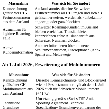
Massnahme
Was sich für Sie ändert
Kennzeichnung
Auslandsanrufe, die eine Schweizer
gefälschter CH-
Festnetznummer als CLI tragen und sich als
Festnetznummern
gefälscht erweisen, werden als «unbekannt»
aus dem Ausland
angezeigt oder ganz blockiert
Schweizer Roaming-Kunden im Ausland
Ausnahmen für
bleiben erreichbar; Transitanbieter
legitime Roaming-
kennzeichnen echte Auslandanrufe aus
Fälle
Schweizer Nummernblöcken
Anbieter informieren über die neuen
Aktive
Schutzmechanismen, Filteroptionen (Anti-
Kundeninformation
Spam) und Meldewege
Ab 1. Juli 2026, Erweiterung auf Mobilnummern
Massnahme
Was sich für Sie ändert
Kennzeichnung
Dieselbe Kennzeichnungs- und Blockierregel
gefälschter CH-
wie bei Festnetznummern gilt ab dem 1. Juli
Mobilnummern aus
2026 auch für Schweizer Mobilnummern
dem Ausland
(+41 7x)
Umsetzung gemäss «Swiss TSP Anti-
Technische
Spoofing Agreement Technical
Grundlage
Specification» (Branchenvereinbarung der