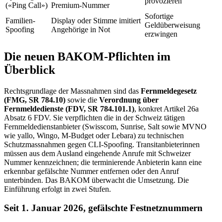
provozieren
(«Ping Call»)
Premium-Nummer
Sofortige
Familien-
Display oder Stimme imitiert
Geldüberweisung
Spoofing
Angehörige in Not
erzwingen
Die neuen BAKOM-Pflichten im
Überblick
Rechtsgrundlage der Massnahmen sind das
Fernmeldegesetz
(FMG, SR 784.10)
sowie die
Verordnung über
Fernmeldedienste (FDV, SR 784.101.1)
, konkret Artikel 26a
Absatz 6 FDV. Sie verpflichten die in der Schweiz tätigen
Fernmeldedienstanbieter (Swisscom, Sunrise, Salt sowie MVNO
wie yallo, Wingo, M-Budget oder Lebara) zu technischen
Schutzmassnahmen gegen CLI-Spoofing. Transitanbieterinnen
müssen aus dem Ausland eingehende Anrufe mit Schweizer
Nummer kennzeichnen; die terminierende Anbieterin kann eine
erkennbar gefälschte Nummer entfernen oder den Anruf
unterbinden. Das BAKOM überwacht die Umsetzung. Die
Einführung erfolgt in zwei Stufen.
Seit 1. Januar 2026, gefälschte Festnetznummern