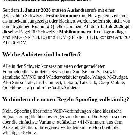
Seit dem
1. Januar 2026
müssen Auslandsanrufe mit einer
gefälschten Schweizer
Festnetznummer
im Netz gekennzeichnet,
als unbekannt angezeigt oder blockiert werden, sofern sie nicht von
einer legitimen Roaming-Quelle stammen. Ab dem
1. Juli 2026
gilt
dieselbe Regel für Schweizer
Mobilnummern
. Rechtsgrundlage
sind FMG (SR 784.10) und FDV (SR 784.101.1), konkret Art. 26a
Abs. 6 FDV.
Welche Anbieter sind betroffen?
Alle in der Schweiz konzessionierten oder gemeldeten
Fernmeldedienstanbieter: Swisscom, Sunrise und Salt sowie
sämtliche MVNO und Wiederverkäufer (yallo, Wingo, M-Budget,
Aldi Suisse Talk, Lidl Connect, Lebara, TalkTalk, Coop Mobile,
Quickline u. a.) und reine VoIP-Anbieter.
Verhindern die neuen Regeln Spoofing vollständig?
Nein. Spoofing über reine VoIP-Verbindungen ohne klassische
Signalisierung bleibt schwieriger zu erkennen. Die Regeln senken
aber die einfachste Variante, gefälschte +41-Nummern aus dem
Ausland, deutlich. Ihr eigenes Verhalten am Telefon bleibt der
wichtigste Schutz.