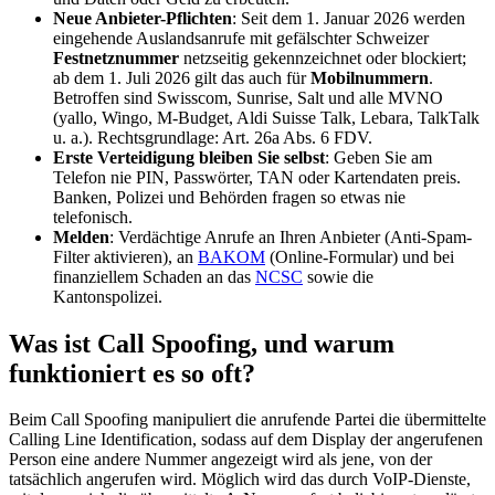
Neue Anbieter-Pflichten
: Seit dem 1. Januar 2026 werden
eingehende Auslandsanrufe mit gefälschter Schweizer
Festnetznummer
netzseitig gekennzeichnet oder blockiert;
ab dem 1. Juli 2026 gilt das auch für
Mobilnummern
.
Betroffen sind Swisscom, Sunrise, Salt und alle MVNO
(yallo, Wingo, M-Budget, Aldi Suisse Talk, Lebara, TalkTalk
u. a.). Rechtsgrundlage: Art. 26a Abs. 6 FDV.
Erste Verteidigung bleiben Sie selbst
: Geben Sie am
Telefon nie PIN, Passwörter, TAN oder Kartendaten preis.
Banken, Polizei und Behörden fragen so etwas nie
telefonisch.
Melden
: Verdächtige Anrufe an Ihren Anbieter (Anti-Spam-
Filter aktivieren), an
BAKOM
(Online-Formular) und bei
finanziellem Schaden an das
NCSC
sowie die
Kantonspolizei.
Was ist Call Spoofing, und warum
funktioniert es so oft?
Beim Call Spoofing manipuliert die anrufende Partei die übermittelte
Calling Line Identification, sodass auf dem Display der angerufenen
Person eine andere Nummer angezeigt wird als jene, von der
tatsächlich angerufen wird. Möglich wird das durch VoIP-Dienste,