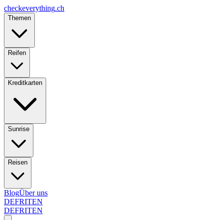
checkeverything
.ch
Themen
Reifen
Kreditkarten
Sunrise
Reisen
Blog
Über uns
DE
FR
IT
EN
DE
FR
IT
EN