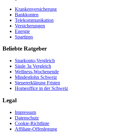
Krankenversicherung
Bankkonten
Telekommunikation
Versicherungen
Energie
Spartipps
Beliebte Ratgeber
Sparkonto-Vergleich
Säule 3a Vergleich
Wellness-Wochenende
Mindestlohn Schweiz
Steuererklärung Fristen
Homeoffice in der Schweiz
Legal
Impressum
Datenschutz
Cookie-Richtlinie
Affiliate-Offenlegung