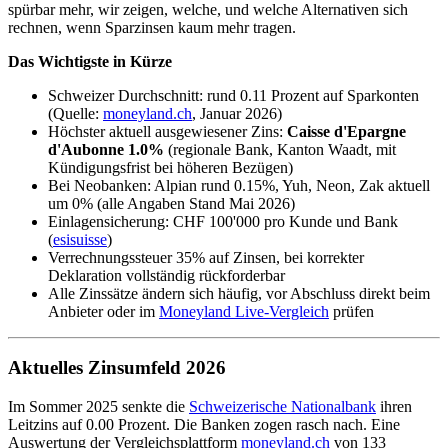
spürbar mehr, wir zeigen, welche, und welche Alternativen sich
rechnen, wenn Sparzinsen kaum mehr tragen.
Das Wichtigste in Kürze
Schweizer Durchschnitt: rund 0.11 Prozent auf Sparkonten
(Quelle:
moneyland.ch
, Januar 2026)
Höchster aktuell ausgewiesener Zins:
Caisse d'Epargne
d'Aubonne 1.0%
(regionale Bank, Kanton Waadt, mit
Kündigungsfrist bei höheren Bezügen)
Bei Neobanken: Alpian rund 0.15%, Yuh, Neon, Zak aktuell
um 0% (alle Angaben Stand Mai 2026)
Einlagensicherung: CHF 100'000 pro Kunde und Bank
(
esisuisse
)
Verrechnungssteuer 35% auf Zinsen, bei korrekter
Deklaration vollständig rückforderbar
Alle Zinssätze ändern sich häufig, vor Abschluss direkt beim
Anbieter oder im
Moneyland Live-Vergleich
prüfen
Aktuelles Zinsumfeld 2026
Im Sommer 2025 senkte die
Schweizerische Nationalbank
ihren
Leitzins auf 0.00 Prozent. Die Banken zogen rasch nach. Eine
Auswertung der Vergleichsplattform
moneyland.ch
von 133