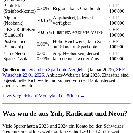
Bank EKI
CHF
0.30%
Regionalbank Graubünden
(Steinbockkonto)
100'000
Alpian
App-basiert, jederzeit
CHF
~0.15%
(Neobank)
verfügbar
100'000
UBS / Raiffeisen
CHF
~0.05%
Filialnetz, etablierte Marke
(Standard)
100'000
PostFinance
Hohe Reichweite, kein Zins
CHF
0.00%
(Standard)
auf Standard-Sparkonto
100'000
Yuh / Neon
0.00 –
App-Neobanken, derzeit
CHF
Spaces / Zak
0.05%
kein nennenswerter Zins
100'000
Quellen:
moneyland.ch Sparkonto-Vergleich
(Januar 2026),
SRF
Wirtschaft 22.01.2026
, Anbieter-Websites Mai 2026. Zinssätze sind
tagesaktuelle Richtwerte und können von der Bank jederzeit
angepasst werden.
Live-Vergleich auf Moneyland.ch öffnen →
Was wurde aus Yuh, Radicant und Neon?
Viele Sparer hatten 2023 und 2024 ein Konto bei den Schweizer
Neobanken eröffnet, weil dort kurzzeitig 1.30 bis 1.55 Prozent