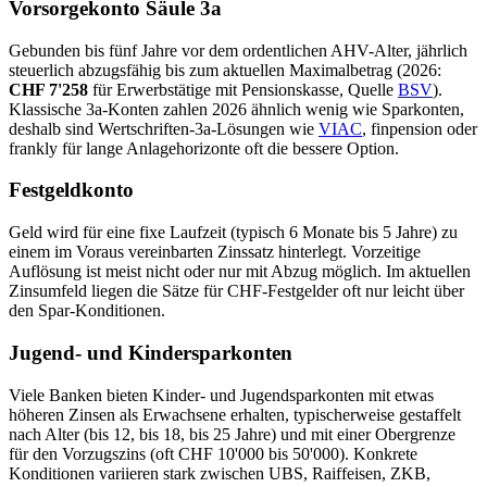
Vorsorgekonto Säule 3a
Gebunden bis fünf Jahre vor dem ordentlichen AHV-Alter, jährlich
steuerlich abzugsfähig bis zum aktuellen Maximalbetrag (2026:
CHF 7'258
für Erwerbstätige mit Pensionskasse, Quelle
BSV
).
Klassische 3a-Konten zahlen 2026 ähnlich wenig wie Sparkonten,
deshalb sind Wertschriften-3a-Lösungen wie
VIAC
, finpension oder
frankly für lange Anlagehorizonte oft die bessere Option.
Festgeldkonto
Geld wird für eine fixe Laufzeit (typisch 6 Monate bis 5 Jahre) zu
einem im Voraus vereinbarten Zinssatz hinterlegt. Vorzeitige
Auflösung ist meist nicht oder nur mit Abzug möglich. Im aktuellen
Zinsumfeld liegen die Sätze für CHF-Festgelder oft nur leicht über
den Spar-Konditionen.
Jugend- und Kindersparkonten
Viele Banken bieten Kinder- und Jugendsparkonten mit etwas
höheren Zinsen als Erwachsene erhalten, typischerweise gestaffelt
nach Alter (bis 12, bis 18, bis 25 Jahre) und mit einer Obergrenze
für den Vorzugszins (oft CHF 10'000 bis 50'000). Konkrete
Konditionen variieren stark zwischen UBS, Raiffeisen, ZKB,