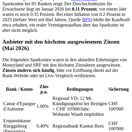
Sparkonten bei 85 Banken zeigt: Der Durchschnittszins für
Erwachsene liegt im Januar 2026 bei
0.11 Prozent
, vor einem Jahr
waren es noch 0.35 Prozent. Bei einer Inflation von 0.2 Prozent in
2025 (tiefster Wert seit fünf Jahren, Quelle
BFS
) bleibt die Kaufkraft
etwa erhalten, ein realer Vermögensaufbau über das Sparkonto ist
aber nicht möglich.
Anbieter mit den höchsten ausgewiesenen Zinsen
(Mai 2026)
Die folgenden Sparkonten waren in den aktuellen Erhebungen von
Moneyland und SRF mit den höchsten Zinssätzen ausgewiesen.
Zinsen ändern sich häufig
, bitte vor Eröffnung direkt auf der
Bank-Website oder im Live-Vergleich verifizieren.
Zins
Bank / Konto
Bedingungen
Sicherung
p.a.
Regional VD; 12 Mt.
Caisse d'Epargne
Kündigungsfrist bei Bezügen
CHF
1.00%
d'Aubonne
> CHF 10'000/Jahr;
100'000
Wohnsitz Waadt empfohlen
Ersparniskasse
CHF
Rüeggisberg
0.40%
Regionalbank Kanton Bern
100'000
(Panorama)