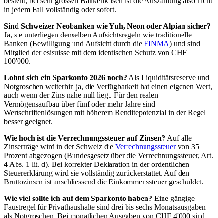
besteht, bei sehr grossen Bankenkrisen ist die Auszahlung also nicht
in jedem Fall vollständig oder sofort.
Sind Schweizer Neobanken wie Yuh, Neon oder Alpian sicher?
Ja, sie unterliegen denselben Aufsichtsregeln wie traditionelle
Banken (Bewilligung und Aufsicht durch die
FINMA
) und sind
Mitglied der esisuisse mit dem identischen Schutz von CHF
100'000.
Lohnt sich ein Sparkonto 2026 noch?
Als Liquiditätsreserve und
Notgroschen weiterhin ja, die Verfügbarkeit hat einen eigenen Wert,
auch wenn der Zins nahe null liegt. Für den realen
Vermögensaufbau über fünf oder mehr Jahre sind
Wertschriftenlösungen mit höherem Renditepotenzial in der Regel
besser geeignet.
Wie hoch ist die Verrechnungssteuer auf Zinsen?
Auf alle
Zinserträge wird in der Schweiz die
Verrechnungssteuer
von 35
Prozent abgezogen (Bundesgesetz über die Verrechnungssteuer, Art.
4 Abs. 1 lit. d). Bei korrekter Deklaration in der ordentlichen
Steuererklärung wird sie vollständig zurückerstattet. Auf den
Bruttozinsen ist anschliessend die Einkommenssteuer geschuldet.
Wie viel sollte ich auf dem Sparkonto haben?
Eine gängige
Faustregel für Privathaushalte sind drei bis sechs Monatsausgaben
als Notgroschen. Bei monatlichen Ausgaben von CHF 4'000 sind