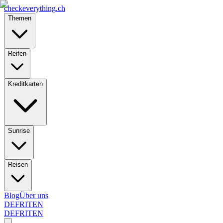
checkeverything
.ch
Themen
Reifen
Kreditkarten
Sunrise
Reisen
Blog
Über uns
DE
FR
IT
EN
DE
FR
IT
EN