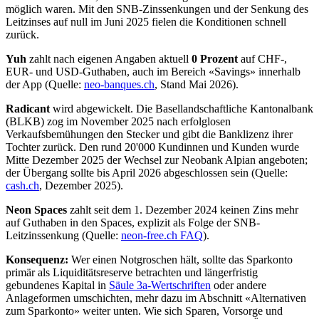
möglich waren. Mit den SNB-Zinssenkungen und der Senkung des
Leitzinses auf null im Juni 2025 fielen die Konditionen schnell
zurück.
Yuh
zahlt nach eigenen Angaben aktuell
0 Prozent
auf CHF-,
EUR- und USD-Guthaben, auch im Bereich «Savings» innerhalb
der App (Quelle:
neo-banques.ch
, Stand Mai 2026).
Radicant
wird abgewickelt. Die Basellandschaftliche Kantonalbank
(BLKB) zog im November 2025 nach erfolglosen
Verkaufsbemühungen den Stecker und gibt die Banklizenz ihrer
Tochter zurück. Den rund 20'000 Kundinnen und Kunden wurde
Mitte Dezember 2025 der Wechsel zur Neobank Alpian angeboten;
der Übergang sollte bis April 2026 abgeschlossen sein (Quelle:
cash.ch
, Dezember 2025).
Neon Spaces
zahlt seit dem 1. Dezember 2024 keinen Zins mehr
auf Guthaben in den Spaces, explizit als Folge der SNB-
Leitzinssenkung (Quelle:
neon-free.ch FAQ
).
Konsequenz:
Wer einen Notgroschen hält, sollte das Sparkonto
primär als Liquiditätsreserve betrachten und längerfristig
gebundenes Kapital in
Säule 3a-Wertschriften
oder andere
Anlageformen umschichten, mehr dazu im Abschnitt «Alternativen
zum Sparkonto» weiter unten. Wie sich Sparen, Vorsorge und