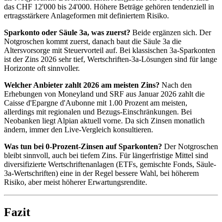
das CHF 12'000 bis 24'000. Höhere Beträge gehören tendenziell in
ertragsstärkere Anlageformen mit definiertem Risiko.
Sparkonto oder Säule 3a, was zuerst?
Beide ergänzen sich. Der
Notgroschen kommt zuerst, danach baut die Säule 3a die
Altersvorsorge mit Steuervorteil auf. Bei klassischen 3a-Sparkonten
ist der Zins 2026 sehr tief, Wertschriften-3a-Lösungen sind für lange
Horizonte oft sinnvoller.
Welcher Anbieter zahlt 2026 am meisten Zins?
Nach den
Erhebungen von Moneyland und SRF aus Januar 2026 zahlt die
Caisse d'Epargne d'Aubonne mit 1.00 Prozent am meisten,
allerdings mit regionalen und Bezugs-Einschränkungen. Bei
Neobanken liegt Alpian aktuell vorne. Da sich Zinsen monatlich
ändern, immer den Live-Vergleich konsultieren.
Was tun bei 0-Prozent-Zinsen auf Sparkonten?
Der Notgroschen
bleibt sinnvoll, auch bei tiefem Zins. Für längerfristige Mittel sind
diversifizierte Wertschriftenanlagen (ETFs, gemischte Fonds, Säule-
3a-Wertschriften) eine in der Regel bessere Wahl, bei höherem
Risiko, aber meist höherer Erwartungsrendite.
Fazit