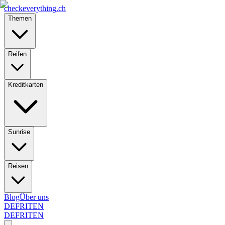
checkeverything
.ch
Themen
Reifen
Kreditkarten
Sunrise
Reisen
Blog
Über uns
DE
FR
IT
EN
DE
FR
IT
EN